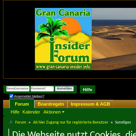
Hilfe
Angemeldet bleiben?
Forum
Boardregeln
Impressum & AGB
Hilfe
Kalender
Aktionen
Forum
Ab hier Zugang nur für registrierte Benutzer
Sonstiges
Die Webseite nutzt Cookies, di