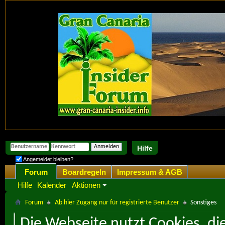
Hilfe
Angemeldet bleiben?
Forum
Boardregeln
Impressum & AGB
Hilfe
Kalender
Aktionen
Forum
Ab hier Zugang nur für registrierte Benutzer
Sonstiges
Die Webseite nutzt Cookies, di