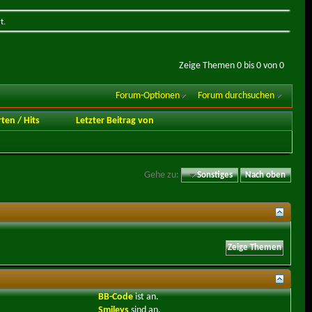
t.
Zeige Themen 0 bis 0 von 0
Forum-Optionen
Forum durchsuchen
rten
/
Hits
Letzter Beitrag von
Gehe zu:
Sonstiges
Nach oben
BB-Code
ist
an
.
Smileys
sind
an
.