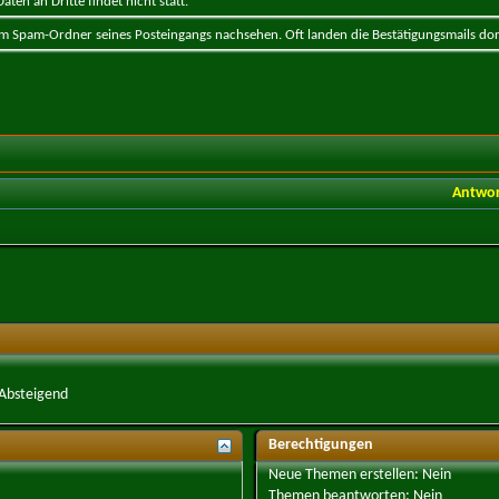
ten an Dritte findet nicht statt.
 im Spam-Ordner seines Posteingangs nachsehen. Oft landen die Bestätigungsmails dor
Antwo
Absteigend
Berechtigungen
Neue Themen erstellen:
Nein
Themen beantworten:
Nein