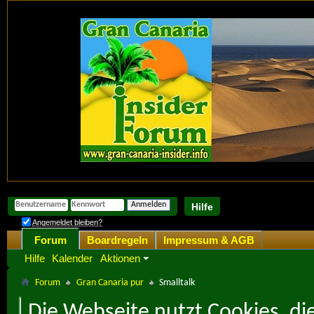
Hilfe
Angemeldet bleiben?
Forum
Boardregeln
Impressum & AGB
Hilfe
Kalender
Aktionen
Forum
Gran Canaria pur
Smalltalk
Die Webseite nutzt Cookies, di