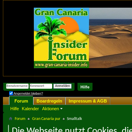
Hilfe
Angemeldet bleiben?
Forum
Boardregeln
Impressum & AGB
Hilfe
Kalender
Aktionen
Forum
Gran Canaria pur
Smalltalk
Die Webseite nutzt Cookies, di