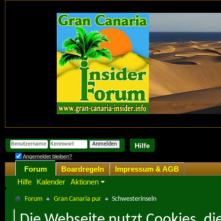
Hilfe
Angemeldet bleiben?
Forum
Boardregeln
Impressum & AGB
Hilfe
Kalender
Aktionen
Forum
Gran Canaria pur
Schwesterinseln
Die Webseite nutzt Cookies, di