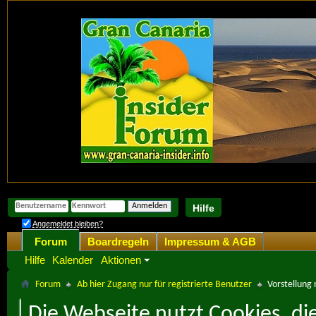
Hilfe
Angemeldet bleiben?
Forum
Boardregeln
Impressum & AGB
Hilfe
Kalender
Aktionen
Forum
Ab hier Zugang nur für registrierte Benutzer
Vorstellung 
Die Webseite nutzt Cookies, di