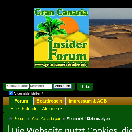
Hilfe
Angemeldet bleiben?
Forum
Boardregeln
Impressum & AGB
Hilfe
Kalender
Aktionen
Forum
Gran Canaria pur
Flohmarkt / Kleinanzeigen
Die Webseite nutzt Cookies, di