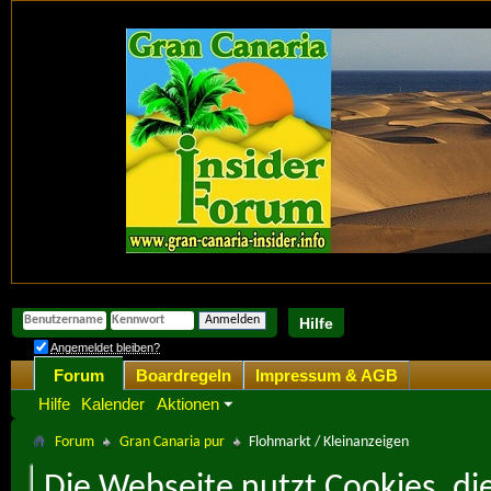
Hilfe
Angemeldet bleiben?
Forum
Boardregeln
Impressum & AGB
Hilfe
Kalender
Aktionen
Forum
Gran Canaria pur
Flohmarkt / Kleinanzeigen
Die Webseite nutzt Cookies, di