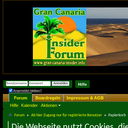
Hilfe
Angemeldet bleiben?
Forum
Boardregeln
Impressum & AGB
Hilfe
Kalender
Aktionen
Forum
Ab hier Zugang nur für registrierte Benutzer
Papierkorb
Die Webseite nutzt Cookies, di