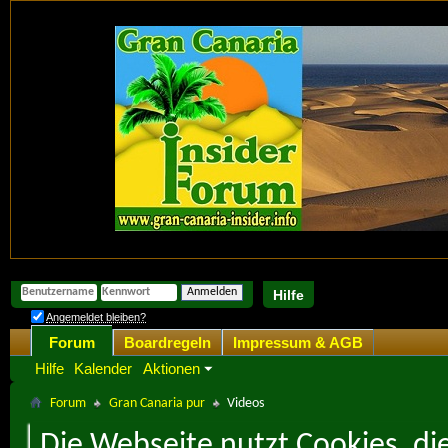
Hilfe
Angemeldet bleiben?
Forum
Boardregeln
Impressum & AGB
Hilfe
Kalender
Aktionen
Forum
Gran Canaria pur
Videos
Die Webseite nutzt Cookies, di