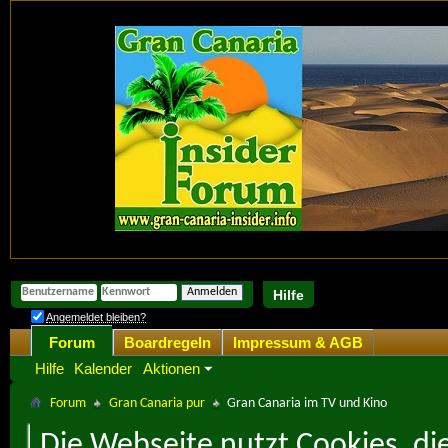
Hilfe
Angemeldet bleiben?
Forum
Boardregeln
Impressum & AGB
Hilfe
Kalender
Aktionen
Forum
Gran Canaria pur
Gran Canaria im TV und Kino
Die Webseite nutzt Cookies, di