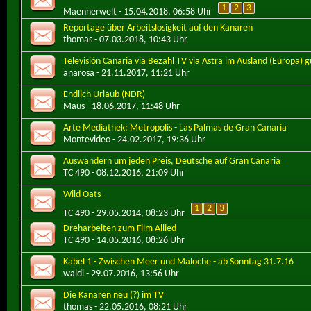
1
2
3
Maennerwelt
- 15.04.2018, 06:58 Uhr
Reportage über Arbeitslosigkeit auf den Kanaren
thomas
- 07.03.2018, 10:43 Uhr
Televisión Canaria via Bezahl TV via Astra im Ausland (Europa) 
anarosa
- 21.11.2017, 11:21 Uhr
Endlich Urlaub (NDR)
Maus
- 18.06.2017, 11:48 Uhr
Arte Mediathek: Metropolis - Las Palmas de Gran Canaria
Montevideo
- 24.02.2017, 19:36 Uhr
Auswandern um jeden Preis, Deutsche auf Gran Canaria
TC 490
- 08.12.2016, 21:09 Uhr
Wild Oats
1
2
3
TC 490
- 29.05.2014, 08:23 Uhr
Dreharbeiten zum Film Allied
TC 490
- 14.05.2016, 08:26 Uhr
Kabel 1 - Zwischen Meer und Maloche - ab Sonntag 31.7.16
waldi
- 29.07.2016, 13:56 Uhr
Die Kanaren neu (?) im TV
thomas
- 22.05.2016, 08:21 Uhr