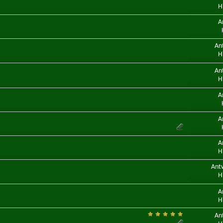
H
A
An
H
An
H
A
A
A
H
Ant
H
A
H
An