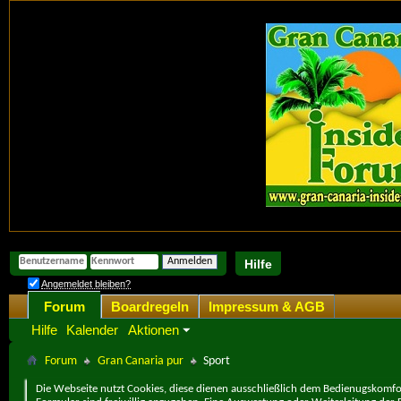
Hilfe
Angemeldet bleiben?
Forum
Boardregeln
Impressum & AGB
Hilfe
Kalender
Aktionen
Forum
Gran Canaria pur
Sport
Die Webseite nutzt Cookies, diese dienen ausschließlich dem Bedienugskomfor