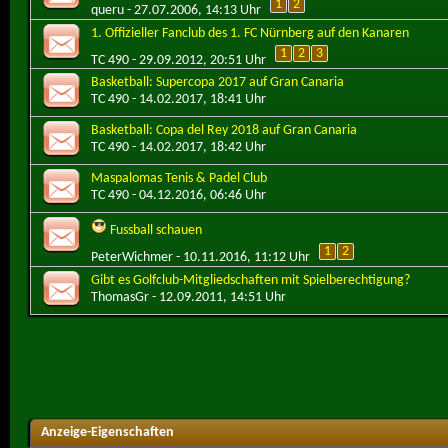
1
2
queru
- 27.07.2006, 14:13 Uhr
1. Offizieller Fanclub des 1. FC Nürnberg auf den Kanaren
1
2
3
TC 490
- 29.09.2012, 20:51 Uhr
Basketball: Supercopa 2017 auf Gran Canaria
TC 490
- 14.02.2017, 18:41 Uhr
Basketball: Copa del Rey 2018 auf Gran Canaria
TC 490
- 14.02.2017, 18:42 Uhr
Maspalomas Tenis & Padel Club
TC 490
- 04.12.2016, 06:46 Uhr
Fussball schauen
1
2
PeterWichmer
- 10.11.2016, 11:12 Uhr
Gibt es Golfclub-Mitgliedschaften mit Spielberechtigung?
ThomasGr
- 12.09.2011, 14:51 Uhr
Anzeige-Eigenschaften