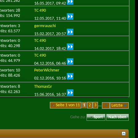
its: 261.262
16.05.2017,
09:42
tworten: 28
TC 490
its: 154.992
12.05.2017,
11:40
ntworten: 3
germrauschi
Hits: 63.577
15.02.2017,
20:57
ntworten: 0
TC 490
Hits: 40.298
14.02.2017,
18:42
ntworten: 0
TC 490
Hits: 44.979
04.12.2016,
06:46
tworten: 10
PeterWichmer
Hits: 88.426
02.12.2016,
10:16
ntworten: 8
ThomasGr
Hits: 62.263
15.06.2016,
16:37
Seite 1 von 11
1
2
3
...
Letzte
Gehe zu:
Sport
Nach oben