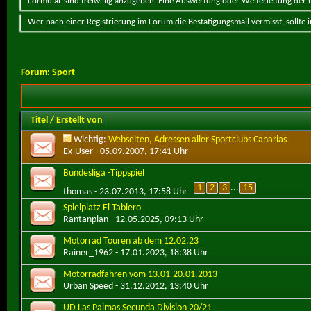
Formular sind freiwillig anzugeben. Eine Auswertung oder Weiterleitung der Da
Wer nach einer Registrierung im Forum die Bestätigungsmail vermisst, sollte
Forum:
Sport
Titel
/
Erstellt von
Wichtig:
Webseiten, Adressen aller Sportclubs Canarias
Ex-User
- 05.09.2007, 17:41 Uhr
Bundesliga -Tippspiel
1
2
3
...
15
thomas
- 23.07.2013, 17:58 Uhr
Spielplatz El Tablero
Rantanplan
- 12.05.2025, 09:13 Uhr
Motorrad Touren ab dem 12.02.23
Rainer_1962
- 17.01.2023, 18:38 Uhr
Motorradfahren vom 13.01-20.01.2013
Urban Speed
- 31.12.2012, 13:40 Uhr
UD Las Palmas Secunda Division 20/21