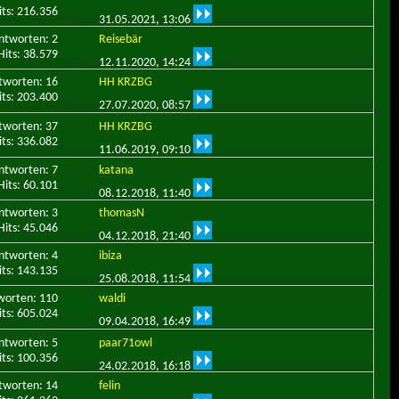
its: 216.356
31.05.2021,
13:06
ntworten: 2
Reisebär
Hits: 38.579
12.11.2020,
14:24
tworten: 16
HH KRZBG
its: 203.400
27.07.2020,
08:57
tworten: 37
HH KRZBG
its: 336.082
11.06.2019,
09:10
ntworten: 7
katana
Hits: 60.101
08.12.2018,
11:40
ntworten: 3
thomasN
Hits: 45.046
04.12.2018,
21:40
ntworten: 4
ibiza
its: 143.135
25.08.2018,
11:54
worten: 110
waldi
its: 605.024
09.04.2018,
16:49
ntworten: 5
paar71owl
its: 100.356
24.02.2018,
16:18
tworten: 14
felin