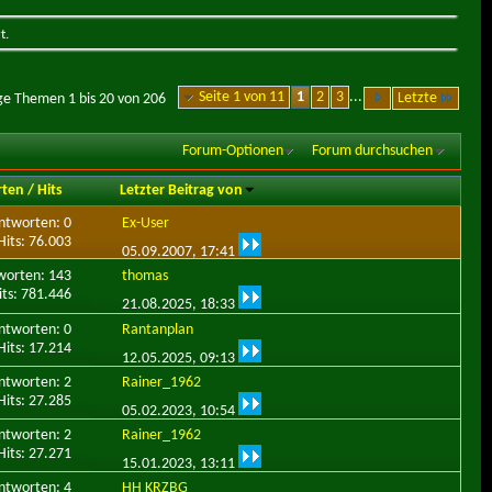
t.
Seite 1 von 11
1
2
3
...
Letzte
ge Themen 1 bis 20 von 206
Forum-Optionen
Forum durchsuchen
rten
/
Hits
Letzter Beitrag von
ntworten: 0
Ex-User
Hits: 76.003
05.09.2007,
17:41
worten: 143
thomas
its: 781.446
21.08.2025,
18:33
ntworten: 0
Rantanplan
Hits: 17.214
12.05.2025,
09:13
ntworten: 2
Rainer_1962
Hits: 27.285
05.02.2023,
10:54
ntworten: 2
Rainer_1962
Hits: 27.271
15.01.2023,
13:11
ntworten: 4
HH KRZBG