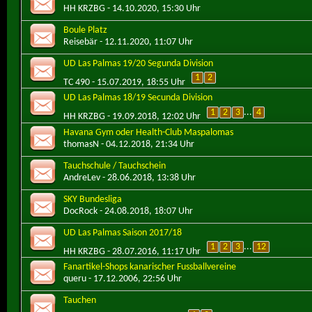
HH KRZBG
- 14.10.2020, 15:30 Uhr
Boule Platz
Reisebär
- 12.11.2020, 11:07 Uhr
UD Las Palmas 19/20 Segunda Division
1
2
TC 490
- 15.07.2019, 18:55 Uhr
UD Las Palmas 18/19 Secunda Division
1
2
3
...
4
HH KRZBG
- 19.09.2018, 12:02 Uhr
Havana Gym oder Health-Club Maspalomas
thomasN
- 04.12.2018, 21:34 Uhr
Tauchschule / Tauchschein
AndreLev
- 28.06.2018, 13:38 Uhr
SKY Bundesliga
DocRock
- 24.08.2018, 18:07 Uhr
UD Las Palmas Saison 2017/18
1
2
3
...
12
HH KRZBG
- 28.07.2016, 11:17 Uhr
Fanartikel-Shops kanarischer Fussballvereine
queru
- 17.12.2006, 22:56 Uhr
Tauchen