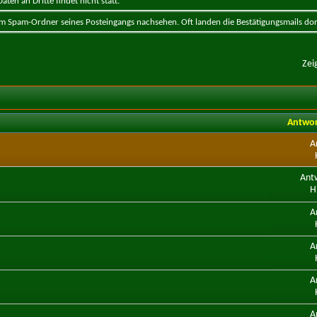
ten an Dritte findet nicht statt.
 im Spam-Ordner seines Posteingangs nachsehen. Oft landen die Bestätigungsmails dor
Zei
Antwo
A
Ant
H
A
A
A
A