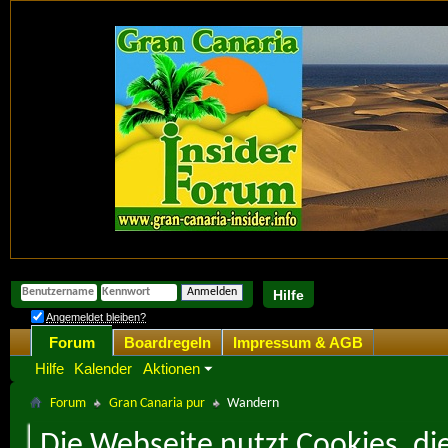
Hilfe
Angemeldet bleiben?
Forum
Boardregeln
Impressum & AGB
Hilfe
Kalender
Aktionen
Forum
Gran Canaria pur
Wandern
Die Webseite nutzt Cookies, di