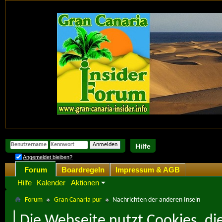
Hilfe
Angemeldet bleiben?
Forum
Boardregeln
Impressum & AGB
Hilfe
Kalender
Aktionen
Forum
Gran Canaria pur
Nachrichten der anderen Inseln
Die Webseite nutzt Cookies, di