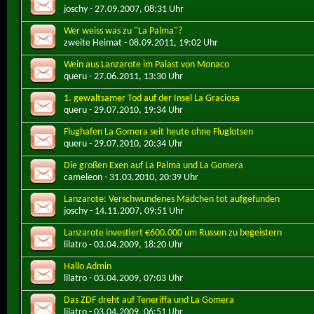
joschy
- 27.09.2007, 08:31 Uhr
Wer weiss was zu "La Palma"?
zweite Heimat
- 08.09.2011, 19:02 Uhr
Wein aus Lanzarote im Palast von Monaco
queru
- 27.06.2011, 13:30 Uhr
1. gewaltsamer Tod auf der Insel La Graciosa
queru
- 29.07.2010, 19:34 Uhr
Flughafen La Gomera seit heute ohne Fluglotsen
queru
- 29.07.2010, 20:34 Uhr
Die großen Exen auf La Palma und La Gomera
cameleon
- 31.03.2010, 20:39 Uhr
Lanzarote: Verschwundenes Mädchen tot aufgefunden
joschy
- 14.11.2007, 09:51 Uhr
Lanzarote investiert €600.000 um Russen zu begeistern
lilatro
- 03.04.2009, 18:20 Uhr
Hallo Admin
lilatro
- 03.04.2009, 07:03 Uhr
Das ZDF dreht auf Teneriffa und La Gomera
lilatro
- 03.04.2009, 06:51 Uhr