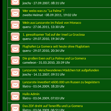
joschy
- 27.09.2007, 08:31 Uhr
Wer weiss was zu "La Palma"?
zweite Heimat
- 08.09.2011, 19:02 Uhr
Wein aus Lanzarote im Palast von Monaco
queru
- 27.06.2011, 13:30 Uhr
1. gewaltsamer Tod auf der Insel La Graciosa
queru
- 29.07.2010, 19:34 Uhr
Flughafen La Gomera seit heute ohne Fluglotsen
queru
- 29.07.2010, 20:34 Uhr
Die großen Exen auf La Palma und La Gomera
cameleon
- 31.03.2010, 20:39 Uhr
Lanzarote: Verschwundenes Mädchen tot aufgefunden
joschy
- 14.11.2007, 09:51 Uhr
Lanzarote investiert €600.000 um Russen zu begeistern
lilatro
- 03.04.2009, 18:20 Uhr
Hallo Admin
lilatro
- 03.04.2009, 07:03 Uhr
Das ZDF dreht auf Teneriffa und La Gomera
lilatro
- 03.04.2009, 06:51 Uhr