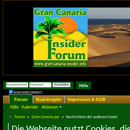
Hilfe
Angemeldet bleiben?
Forum
Boardregeln
Impressum & AGB
Hilfe
Kalender
Aktionen
Forum
Gran Canaria pur
Nachrichten der anderen Inseln
Die Webseite nutzt Cookies, di