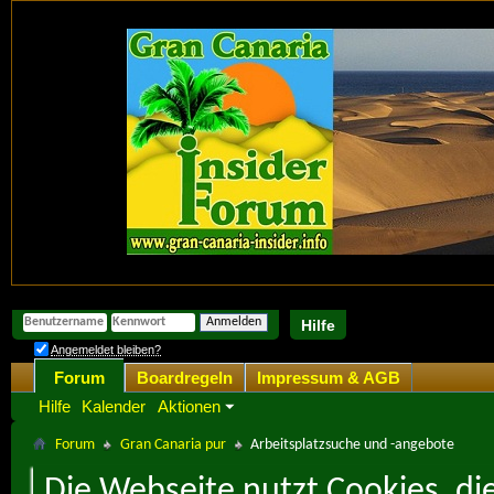
Hilfe
Angemeldet bleiben?
Forum
Boardregeln
Impressum & AGB
Hilfe
Kalender
Aktionen
Forum
Gran Canaria pur
Arbeitsplatzsuche und -angebote
Die Webseite nutzt Cookies, di