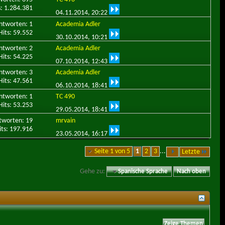
s: 1.284.381
04.11.2014,
20:22
ntworten: 1
Academia Adler
Hits: 59.552
30.10.2014,
10:21
ntworten: 2
Academia Adler
Hits: 54.225
07.10.2014,
12:43
ntworten: 3
Academia Adler
Hits: 47.561
06.10.2014,
18:41
ntworten: 1
TC 490
Hits: 53.253
29.05.2014,
18:41
tworten: 19
mrvain
its: 197.916
23.05.2014,
16:17
Seite 1 von 5
1
2
3
...
Letzte
Gehe zu:
Spanische Sprache
Nach oben