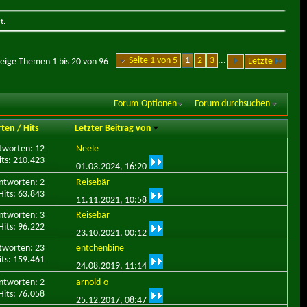
t.
Seite 1 von 5
1
2
3
...
Letzte
eige Themen 1 bis 20 von 96
Forum-Optionen
Forum durchsuchen
rten
/
Hits
Letzter Beitrag von
tworten: 12
Neele
its: 210.423
01.03.2024,
16:20
ntworten: 2
Reisebär
Hits: 63.843
11.11.2021,
10:58
ntworten: 3
Reisebär
Hits: 96.222
23.10.2021,
00:12
tworten: 23
entchenbine
its: 159.461
24.08.2019,
11:14
ntworten: 2
arnold-o
Hits: 76.058
25.12.2017,
08:47