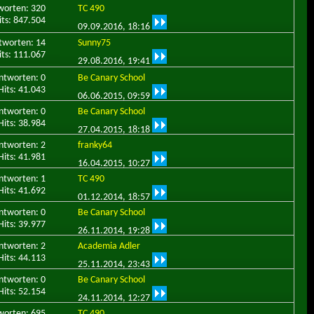
worten: 320
TC 490
its: 847.504
09.09.2016,
18:16
tworten: 14
Sunny75
its: 111.067
29.08.2016,
19:41
ntworten: 0
Be Canary School
Hits: 41.043
06.06.2015,
09:59
ntworten: 0
Be Canary School
Hits: 38.984
27.04.2015,
18:18
ntworten: 2
franky64
Hits: 41.981
16.04.2015,
10:27
ntworten: 1
TC 490
Hits: 41.692
01.12.2014,
18:57
ntworten: 0
Be Canary School
Hits: 39.977
26.11.2014,
19:28
ntworten: 2
Academia Adler
Hits: 44.113
25.11.2014,
23:43
ntworten: 0
Be Canary School
Hits: 52.154
24.11.2014,
12:27
worten: 695
TC 490