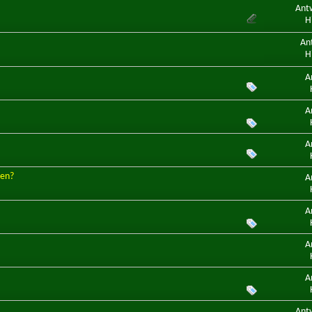
Ant
H
An
H
A
A
A
zen?
A
A
A
A
Ant