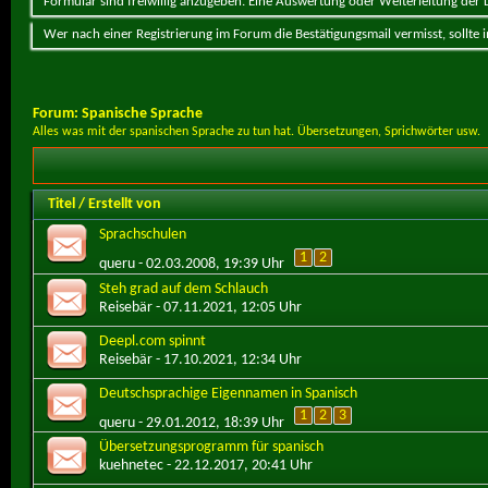
Formular sind freiwillig anzugeben. Eine Auswertung oder Weiterleitung der Da
Wer nach einer Registrierung im Forum die Bestätigungsmail vermisst, sollte
Forum:
Spanische Sprache
Alles was mit der spanischen Sprache zu tun hat. Übersetzungen, Sprichwörter usw.
Titel
/
Erstellt von
Sprachschulen
1
2
queru
- 02.03.2008, 19:39 Uhr
Steh grad auf dem Schlauch
Reisebär
- 07.11.2021, 12:05 Uhr
Deepl.com spinnt
Reisebär
- 17.10.2021, 12:34 Uhr
Deutschsprachige Eigennamen in Spanisch
1
2
3
queru
- 29.01.2012, 18:39 Uhr
Übersetzungsprogramm für spanisch
kuehnetec
- 22.12.2017, 20:41 Uhr