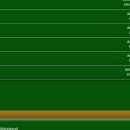
Hit
A
A
A
A
An
H
Absteigend