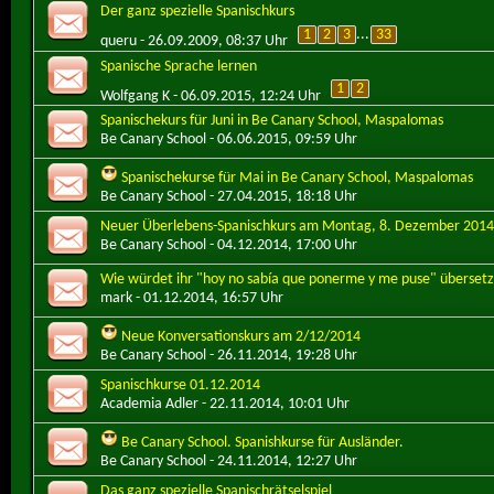
Der ganz spezielle Spanischkurs
1
2
3
...
33
queru
- 26.09.2009, 08:37 Uhr
Spanische Sprache lernen
1
2
Wolfgang K
- 06.09.2015, 12:24 Uhr
Spanischekurs für Juni in Be Canary School, Maspalomas
Be Canary School
- 06.06.2015, 09:59 Uhr
Spanischekurse für Mai in Be Canary School, Maspalomas
Be Canary School
- 27.04.2015, 18:18 Uhr
Neuer Überlebens-Spanischkurs am Montag, 8. Dezember 2014
Be Canary School
- 04.12.2014, 17:00 Uhr
Wie würdet ihr "hoy no sabía que ponerme y me puse" überset
mark
- 01.12.2014, 16:57 Uhr
Neue Konversationskurs am 2/12/2014
Be Canary School
- 26.11.2014, 19:28 Uhr
Spanischkurse 01.12.2014
Academia Adler
- 22.11.2014, 10:01 Uhr
Be Canary School. Spanishkurse für Ausländer.
Be Canary School
- 24.11.2014, 12:27 Uhr
Das ganz spezielle Spanischrätselspiel