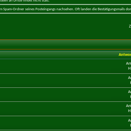
ten an Dritte findet nicht statt.
 im Spam-Ordner seines Posteingangs nachsehen. Oft landen die Bestätigungsmails dor
Z
Antwo
An
H
A
A
An
H
A