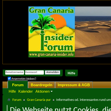
Hilfe
Angemeldet bleiben?
Forum
Boardregeln
Impressum & AGB
Hilfe
Kalender
Aktionen
Forum
Gran Canaria pur
Informatives od. interessantes rund u
Die Webseite nutzt Cookies, di