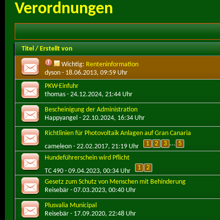
Verordnungen
Titel
/
Erstellt von
Wichtig:
Renteninformation
dyson
- 18.06.2013, 09:59 Uhr
PKW-Einfuhr
thomas
- 24.12.2024, 21:44 Uhr
Bescheinigung der Administration
Happyangel
- 22.10.2024, 16:34 Uhr
Richtlinien für Photovoltaik Anlagen auf Gran Canaria
1
2
3
...
5
cameleon
- 22.02.2017, 21:19 Uhr
Hundeführerschein wird Pflicht
1
2
TC 490
- 09.04.2023, 00:34 Uhr
Gesetz zum Schutz von Menschen mit Behinderung
Reisebär
- 07.03.2023, 00:40 Uhr
Plusvalia Municipal
Reisebär
- 17.09.2020, 22:48 Uhr