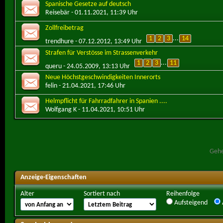
Spanische Gesetze auf deutsch
Reisebär
- 01.11.2021, 11:39 Uhr
Zollfreibetrag
1
2
3
...
14
trendhure
- 07.12.2012, 13:49 Uhr
Strafen für Verstösse im Strassenverkehr
1
2
3
...
11
queru
- 24.05.2009, 13:13 Uhr
Neue Höchstgeschwindigkeiten Innerorts
felin
- 21.04.2021, 17:46 Uhr
Helmpflicht für Fahrradfahrer in Spanien ....
Wolfgang K
- 11.04.2021, 10:51 Uhr
Gehe
Anzeige-Eigenschaften
Alter
Sortiert nach
Reihenfolge
Aufsteigend