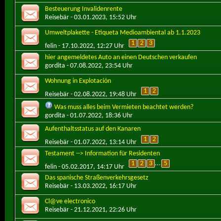
Besteuerung Invalidenrente
Reisebär
- 03.01.2023, 15:52 Uhr
Umweltplakette - Etiqueta Medioambiental ab 1.1.2023
1
2
3
felin
- 17.10.2022, 12:27 Uhr
hier angemeldetes Auto an einen Deutschen verkaufen
gordita
- 07.08.2022, 23:54 Uhr
Wohnung in Explotación
1
2
Reisebär
- 02.08.2022, 19:48 Uhr
Was muss alles beim Vermieten beachtet werden?
gordita
- 01.07.2022, 18:36 Uhr
Aufenthaltsstatus auf den Kanaren
1
2
Reisebär
- 01.07.2022, 13:14 Uhr
Testament --> Information für Residenten
1
2
3
...
5
felin
- 05.02.2017, 14:17 Uhr
Das spanische Straßenverkehrsgesetz
Reisebär
- 13.03.2022, 16:17 Uhr
Cl@ve electronico
Reisebär
- 21.12.2021, 22:26 Uhr