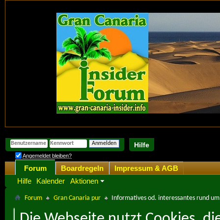
Hilfe
Angemeldet bleiben?
Forum
Boardregeln
Impressum & AGB
Hilfe
Kalender
Aktionen
Forum
Gran Canaria pur
Informatives od. interessantes rund u
Die Webseite nutzt Cookies, di