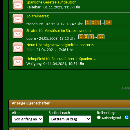
Spanische Gesetze auf deutsch
Reisebär
- 01.11.2021, 11:39 Uhr
Zollfreibetrag
1
2
3
...
14
trendhure
- 07.12.2012, 13:49 Uhr
Strafen für Verstösse im Strassenverkehr
1
2
3
...
11
queru
- 24.05.2009, 13:13 Uhr
Neue Höchstgeschwindigkeiten Innerorts
felin
- 21.04.2021, 17:46 Uhr
Helmpflicht für Fahrradfahrer in Spanien ....
Wolfgang K
- 11.04.2021, 10:51 Uhr
Gehe
Anzeige-Eigenschaften
Alter
Sortiert nach
Reihenfolge
Aufsteigend