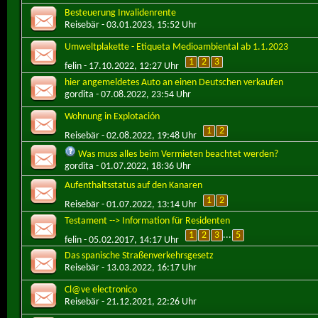
Besteuerung Invalidenrente
Reisebär
- 03.01.2023, 15:52 Uhr
Umweltplakette - Etiqueta Medioambiental ab 1.1.2023
1
2
3
felin
- 17.10.2022, 12:27 Uhr
hier angemeldetes Auto an einen Deutschen verkaufen
gordita
- 07.08.2022, 23:54 Uhr
Wohnung in Explotación
1
2
Reisebär
- 02.08.2022, 19:48 Uhr
Was muss alles beim Vermieten beachtet werden?
gordita
- 01.07.2022, 18:36 Uhr
Aufenthaltsstatus auf den Kanaren
1
2
Reisebär
- 01.07.2022, 13:14 Uhr
Testament --> Information für Residenten
1
2
3
...
5
felin
- 05.02.2017, 14:17 Uhr
Das spanische Straßenverkehrsgesetz
Reisebär
- 13.03.2022, 16:17 Uhr
Cl@ve electronico
Reisebär
- 21.12.2021, 22:26 Uhr