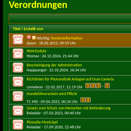
Verordnungen
Titel
/
Erstellt von
Wichtig:
Renteninformation
dyson
- 18.06.2013, 09:59 Uhr
PKW-Einfuhr
thomas
- 24.12.2024, 21:44 Uhr
Bescheinigung der Administration
Happyangel
- 22.10.2024, 16:34 Uhr
Richtlinien für Photovoltaik Anlagen auf Gran Canaria
1
2
3
...
5
cameleon
- 22.02.2017, 21:19 Uhr
Hundeführerschein wird Pflicht
1
2
TC 490
- 09.04.2023, 00:34 Uhr
Gesetz zum Schutz von Menschen mit Behinderung
Reisebär
- 07.03.2023, 00:40 Uhr
Plusvalia Municipal
Reisebär
- 17.09.2020, 22:48 Uhr