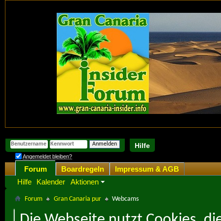
Hilfe
Angemeldet bleiben?
Forum
Boardregeln
Impressum & AGB
Hilfe
Kalender
Aktionen
Forum
Gran Canaria pur
Webcams
Die Webseite nutzt Cookies, di