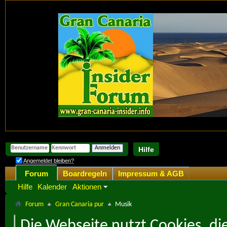
Hilfe
Angemeldet bleiben?
Forum
Boardregeln
Impressum & AGB
Hilfe
Kalender
Aktionen
Forum
Gran Canaria pur
Musik
Die Webseite nutzt Cookies, di