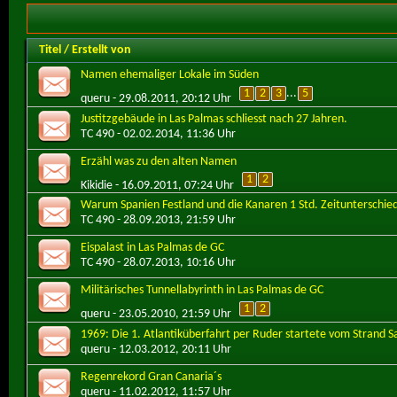
Titel
/
Erstellt von
Namen ehemaliger Lokale im Süden
1
2
3
...
5
queru
- 29.08.2011, 20:12 Uhr
Justitzgebäude in Las Palmas schliesst nach 27 Jahren.
TC 490
- 02.02.2014, 11:36 Uhr
Erzähl was zu den alten Namen
1
2
Kikidie
- 16.09.2011, 07:24 Uhr
Warum Spanien Festland und die Kanaren 1 Std. Zeitunterschie
TC 490
- 28.09.2013, 21:59 Uhr
Eispalast in Las Palmas de GC
TC 490
- 28.07.2013, 10:16 Uhr
Militärisches Tunnellabyrinth in Las Palmas de GC
1
2
queru
- 23.05.2010, 21:59 Uhr
1969: Die 1. Atlantiküberfahrt per Ruder startete vom Strand S
queru
- 12.03.2012, 20:11 Uhr
Regenrekord Gran Canaria´s
queru
- 11.02.2012, 11:57 Uhr