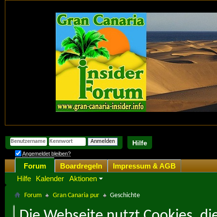
Hilfe
Angemeldet bleiben?
Forum
Boardregeln
Impressum & AGB
Hilfe
Kalender
Aktionen
Forum
Gran Canaria pur
Geschichte
Die Webseite nutzt Cookies, di