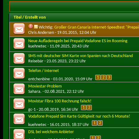
Titel
/
Erstellt von
Wichtig:
Großer Gran Canaria Internet-Speedtest "Prepa
Chris Andersen
- 19.01.2015, 12:04 Uhr
Neue Aufladeregeln bei Prepaid Vodafone ES im Rooming
kuehnetec
- 11.09.2025, 20:43 Uhr
SMS mit deutscher SIM Karte von Spanien nach Deutschland
Reisebär
- 23.05.2023, 23:22 Uhr
Telefon / Internet
1
2
3
entchenbine
- 03.01.2020, 15:09 Uhr
Moviestar-Problem
Sahara.
- 02.08.2021, 22:12 Uhr
Movistar Fibra 100 Rechnung falsch!
1
2
gc-1
- 20.08.2019, 16:34 Uhr
Vodafone Prepaid Sim Karte Gültigkeit nur noch 6 Monate!
1
2
kuehnetec
- 16.01.2015, 18:37 Uhr
DSL bei welchem Anbieter
1
2