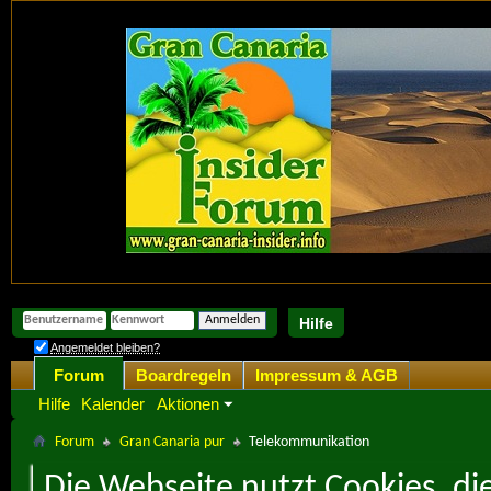
Hilfe
Angemeldet bleiben?
Forum
Boardregeln
Impressum & AGB
Hilfe
Kalender
Aktionen
Forum
Gran Canaria pur
Telekommunikation
Die Webseite nutzt Cookies, di