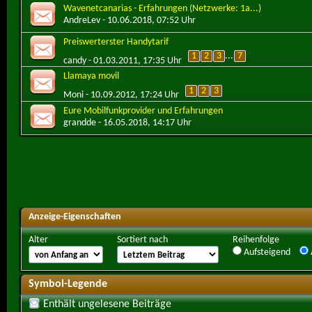
Wavenetcanarias - Erfahrungen (Netzwerke: 1a...)
AndreLev
- 10.06.2018, 07:52 Uhr
Preiswerterster Handytarif
1
2
3
...
7
candy
- 01.03.2011, 17:35 Uhr
Llamaya movil
1
2
3
Moni
- 10.09.2012, 17:24 Uhr
Eure Mobilfunkprovider und Erfahrungen
grandde
- 16.05.2018, 14:17 Uhr
Anzeige-Eigenschaften
Alter
Sortiert nach
Reihenfolge
Aufsteigend
Symbol-Legende
Enthält ungelesene Beiträge