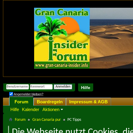
Hilfe
Angemeldet bleiben?
Forum
Boardregeln
Impressum & AGB
Hilfe
Kalender
Aktionen
Forum
Gran Canaria pur
PC Tipps
Die Webseite nutzt Cookies, di