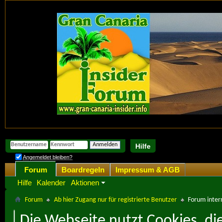
Hilfe
Angemeldet bleiben?
Forum
Boardregeln
Impressum & AGB
Hilfe
Kalender
Aktionen
Forum
Ab hier Zugang nur für registrierte Benutzer
Forum intern
Die Webseite nutzt Cookies, di