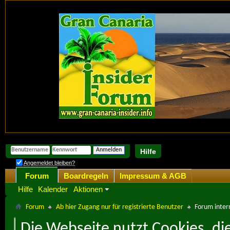
Hilfe
Angemeldet bleiben?
Forum
Boardregeln
Impressum & AGB
Hilfe
Kalender
Aktionen
Forum
Ab hier Zugang nur für registrierte Benutzer
Forum intern
Die Webseite nutzt Cookies, di