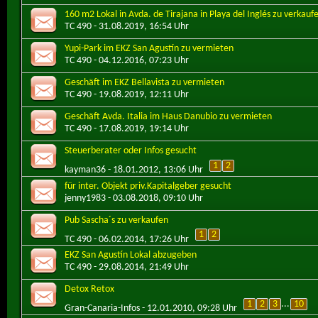
160 m2 Lokal in Avda. de Tirajana in Playa del Inglés zu verkauf
TC 490
- 31.08.2019, 16:54 Uhr
Yupi-Park im EKZ San Agustín zu vermieten
TC 490
- 04.12.2016, 07:23 Uhr
Geschäft im EKZ Bellavista zu vermieten
TC 490
- 19.08.2019, 12:11 Uhr
Geschäft Avda. Italia im Haus Danubio zu vermieten
TC 490
- 17.08.2019, 19:14 Uhr
Steuerberater oder Infos gesucht
1
2
kayman36
- 18.01.2012, 13:06 Uhr
für inter. Objekt priv.Kapitalgeber gesucht
jenny1983
- 03.08.2018, 09:10 Uhr
Pub Sascha´s zu verkaufen
1
2
TC 490
- 06.02.2014, 17:26 Uhr
EKZ San Agustín Lokal abzugeben
TC 490
- 29.08.2014, 21:49 Uhr
Detox Retox
1
2
3
...
10
Gran-Canaria-Infos
- 12.01.2010, 09:28 Uhr