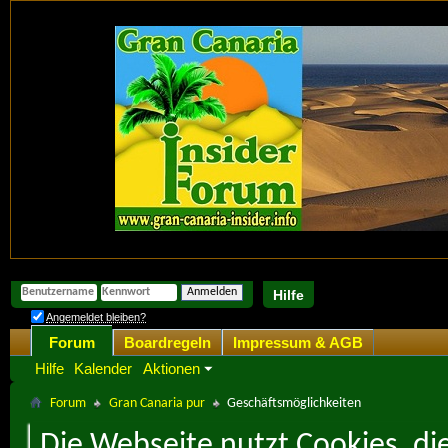
Hilfe
Angemeldet bleiben?
Forum
Boardregeln
Impressum & AGB
Hilfe
Kalender
Aktionen
Forum
Gran Canaria pur
Geschäftsmöglichkeiten
Die Webseite nutzt Cookies, di