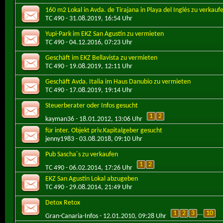
160 m2 Lokal in Avda. de Tirajana in Playa del Inglés zu verkauf
TC 490
- 31.08.2019, 16:54 Uhr
Yupi-Park im EKZ San Agustín zu vermieten
TC 490
- 04.12.2016, 07:23 Uhr
Geschäft im EKZ Bellavista zu vermieten
TC 490
- 19.08.2019, 12:11 Uhr
Geschäft Avda. Italia im Haus Danubio zu vermieten
TC 490
- 17.08.2019, 19:14 Uhr
Steuerberater oder Infos gesucht
1
2
kayman36
- 18.01.2012, 13:06 Uhr
für inter. Objekt priv.Kapitalgeber gesucht
jenny1983
- 03.08.2018, 09:10 Uhr
Pub Sascha´s zu verkaufen
1
2
TC 490
- 06.02.2014, 17:26 Uhr
EKZ San Agustín Lokal abzugeben
TC 490
- 29.08.2014, 21:49 Uhr
Detox Retox
1
2
3
...
10
Gran-Canaria-Infos
- 12.01.2010, 09:28 Uhr