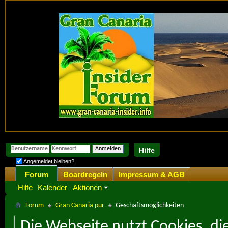
Hilfe
Angemeldet bleiben?
Forum
Boardregeln
Impressum & AGB
Hilfe
Kalender
Aktionen
Forum
Gran Canaria pur
Geschäftsmöglichkeiten
Die Webseite nutzt Cookies, di