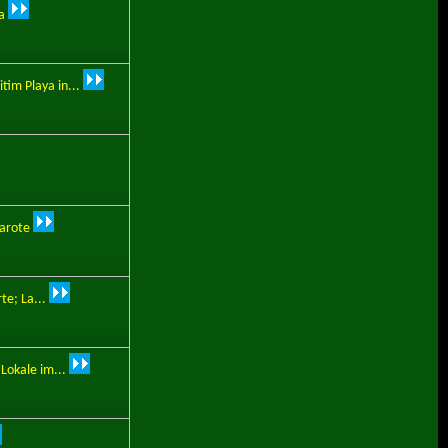
a
im Playa in...
zarote
te; La...
okale im...