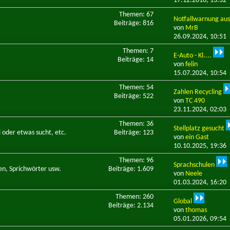
17.12.2016,
13:32
Themen: 67
Notfallwarnung au
Beiträge: 816
von
MrB
26.09.2024,
10:51
Themen: 7
E-Auto - Kl....
Beiträge: 14
von
felin
15.07.2024,
10:54
Themen: 54
Zahlen Recycling
Beiträge: 522
von
TC 490
23.11.2024,
02:03
Themen: 36
Stellplatz gesucht
 oder etwas sucht, etc.
Beiträge: 123
von
ein Gast
10.10.2025,
19:36
Themen: 96
Sprachschulen
en, Sprichwörter usw.
Beiträge: 1.609
von
Neele
01.03.2024,
16:20
Themen: 260
Global
Beiträge: 2.134
von
thomas
05.01.2026,
09:54