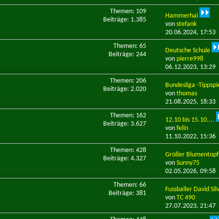
Themen: 109
Hammerhai
Beiträge: 1.385
von
stefank
20.06.2024,
17:53
Themen: 65
Deutsche Schule
Beiträge: 244
von
pierre998
06.12.2023,
13:29
Themen: 206
Bundesliga -Tippspi
Beiträge: 2.020
von
thomas
21.08.2025,
18:33
Themen: 162
12.10 bis 15.10....
Beiträge: 3.627
von
felin
11.10.2022,
15:36
Themen: 428
Größer Blumentopf
Beiträge: 4.327
von
Sunny75
02.05.2026,
09:58
Themen: 66
Fussballer David Sil
Beiträge: 381
von
TC 490
27.07.2023,
21:47