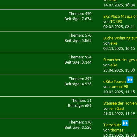
von
elke
14.07.2025,
18:34
Themen: 490
EKZ Plaza Maspalo
Beiträge: 7.674
von
TC 490
09.02.2025,
08:11
Themen: 570
Suche Wohnung zur
Beiträge: 5.865
von
elke
08.11.2025,
16:15
Themen: 924
Steuerberater gesu
Beiträge: 8.144
von
elke
25.04.2026,
13:08
Themen: 397
eBike Touren
Beiträge: 4.576
von
ramon198
10.02.2025,
11:18
Themen: 51
Stausee der Höhle
Beiträge: 689
von
ein Gast
29.01.2022,
11:19
Themen: 370
Tierschutz
Beiträge: 3.528
von
thomas
26.01.2025,
12:58