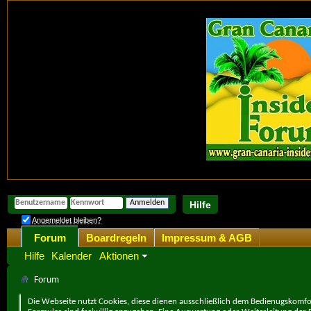
Hilfe
Angemeldet bleiben?
Forum
Boardregeln
Impressum & AGB
Hilfe
Kalender
Aktionen
Forum
Die Webseite nutzt Cookies, diese dienen ausschließlich dem Bedienugskomfor