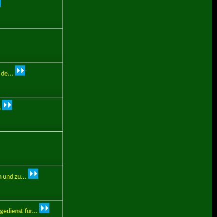
 de...
s
 und zu...
edienst für...