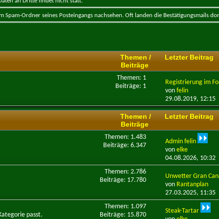
ten an Dritte findet nicht statt.
 im Spam-Ordner seines Posteingangs nachsehen. Oft landen die Bestätigungsmails dor
Themen /
Letzter Beitrag
Beiträge
Themen: 1
Registrierung im F
Beiträge: 1
von
felin
29.08.2019,
12:15
Themen /
Letzter Beitrag
Beiträge
Themen: 1.483
Admin felin
Beiträge: 6.347
von
elke
04.08.2026,
10:32
Themen: 2.786
Unwetter Gran Can
Beiträge: 17.780
von
Rantanplan
27.03.2025,
11:35
Themen: 1.097
Steak-Tartar
Kategorie passt.
Beiträge: 15.870