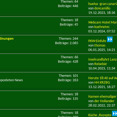
Themen: 64
huelva -gran canari
Beiträge: 446
von
doncamillo
19.12.2023,
18:36
Themen: 18
Webcam Hotel Marit
Beiträge: 45
von
kuehnetec
03.12.2024,
07:52
ordnungen
Themen: 244
PKW-Einfuhr
Beiträge: 2.065
von
thomas
06.01.2025,
14:21
Themen: 66
Inselrundfahrt Lan
Beiträge: 428
von
Reisebär
10.04.2023,
11:34
Themen: 101
Herute 18:40 auf Ar
geposteten News
Beiträge: 263
von
HH KRZBG
13.12.2021,
16:27
Themen: 18
Namen ehemaliger L
Beiträge: 135
von
der Hollander
28.02.2022,
22:37
Themen: 18
Küche ,Rezepte