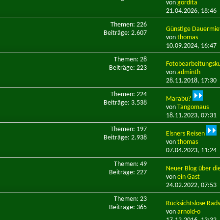
von
gordita
21.04.2026,
18:46
Themen: 226
Günstige Dauermi
Beiträge: 2.607
von
thomas
10.09.2024,
16:47
Themen: 28
Fotobearbeitungsku
Beiträge: 223
von
adminth
28.11.2018,
17:30
Themen: 224
Marabu?
Beiträge: 3.538
von
Tangomaus
18.11.2023,
07:31
Themen: 197
Elsners Reisen
Beiträge: 2.938
von
thomas
07.04.2023,
11:24
Themen: 49
Neuer Blog über die
Beiträge: 227
von
ein Gast
24.02.2022,
07:53
Themen: 23
Rücksichtslose Radsp
Beiträge: 365
von
arnold-o