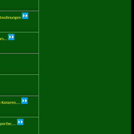
etwohnungen
rs...
 Kanaren,...
ortler,...