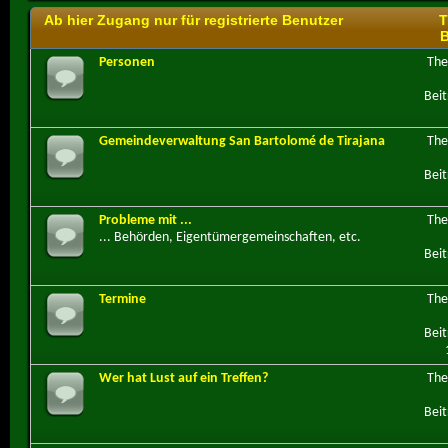
Ab hier Zugang nur für registrierte Benutzer
T
B
Personen
Th
Beit
Gemeindeverwaltung San Bartolomé de Tirajana
Th
Beit
Probleme mit ...
Th
... Behörden, Eigentümergemeinschaften, etc.
Beit
Termine
Th
Beit
Wer hat Lust auf ein Treffen?
Th
Beit