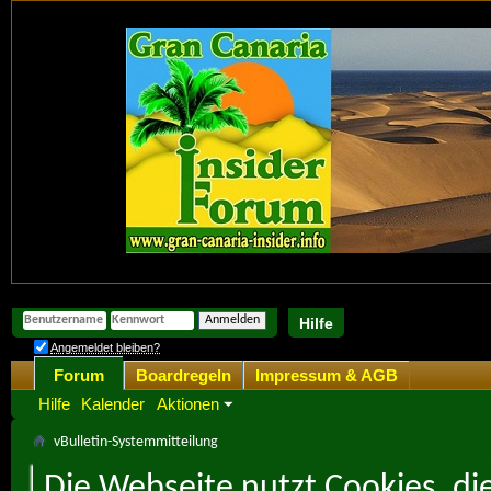
Hilfe
Angemeldet bleiben?
Forum
Boardregeln
Impressum & AGB
Hilfe
Kalender
Aktionen
vBulletin-Systemmitteilung
Die Webseite nutzt Cookies, di