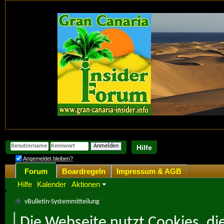
Hilfe
Angemeldet bleiben?
Forum
Boardregeln
Impressum & AGB
Hilfe
Kalender
Aktionen
vBulletin-Systemmitteilung
Die Webseite nutzt Cookies, di