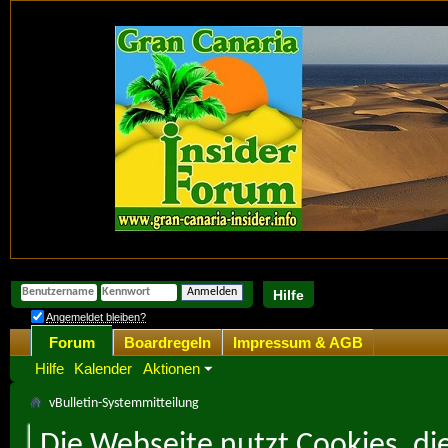
Hilfe
Angemeldet bleiben?
Forum
Boardregeln
Impressum & AGB
Hilfe
Kalender
Aktionen
vBulletin-Systemmitteilung
Die Webseite nutzt Cookies, di