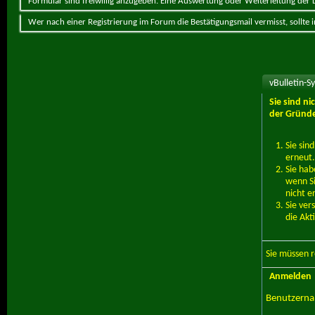
Formular sind freiwillig anzugeben. Eine Auswertung oder Weiterleitung der Da
Wer nach einer Registrierung im Forum die Bestätigungsmail vermisst, sollte
vBulletin-S
Sie sind n
der Gründe
Sie sin
erneut.
Sie hab
wenn Si
nicht e
Sie ver
die Akt
Sie müssen
r
Anmelden
Benutzern