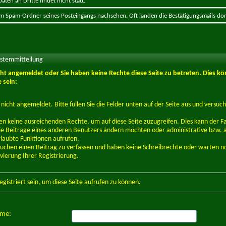
ten an Dritte findet nicht statt.
 im Spam-Ordner seines Posteingangs nachsehen. Oft landen die Bestätigungsmails dor
ystemmitteilung
icht angemeldet oder Sie haben keine Rechte diese Seite zu betreten. Dies kö
 sein:
d nicht angemeldet. Bitte füllen Sie die Felder unten auf der Seite aus und versuch
en keine ausreichenden Rechte, um auf diese Seite zuzugreifen. Dies kann der Fal
e Beiträge eines anderen Benutzers ändern möchten oder administrative bzw. 
rlaubte Funktionen aufrufen.
suchen einen Beitrag zu verfassen und haben keine Schreibrechte oder warten n
ivierung Ihrer Registrierung.
egistriert
sein, um diese Seite aufrufen zu können.
ame: