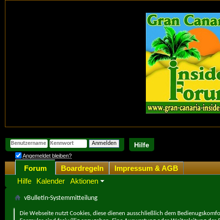
Hilfe
Angemeldet bleiben?
Forum
Boardregeln
Impressum & AGB
Hilfe
Kalender
Aktionen
vBulletin-Systemmitteilung
Die Webseite nutzt Cookies, diese dienen ausschließlich dem Bedienugskomfor