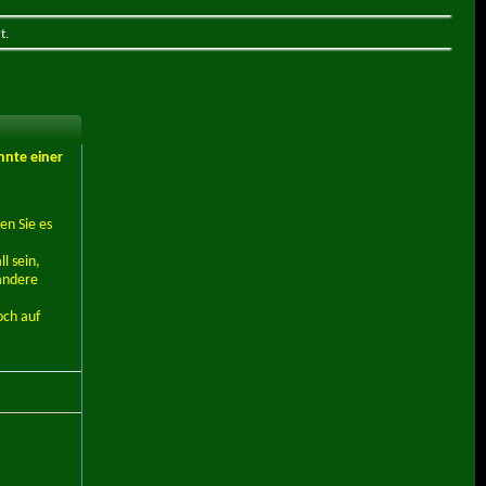
t.
nnte einer
en Sie es
l sein,
andere
och auf