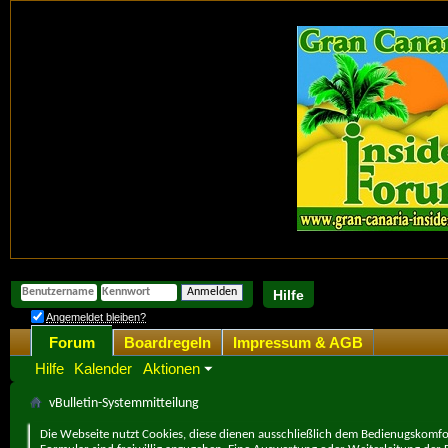
Hilfe
Angemeldet bleiben?
Forum
Boardregeln
Impressum & AGB
Hilfe
Kalender
Aktionen
vBulletin-Systemmitteilung
Die Webseite nutzt Cookies, diese dienen ausschließlich dem Bedienugskomfor