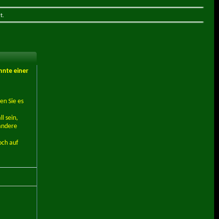
t.
nnte einer
en Sie es
l sein,
andere
och auf