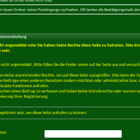
ten an Dritte findet nicht statt.
 im Spam-Ordner seines Posteingangs nachsehen. Oft landen die Bestätigungsmails dor
ystemmitteilung
icht angemeldet oder Sie haben keine Rechte diese Seite zu betreten. Dies kö
 sein:
d nicht angemeldet. Bitte füllen Sie die Felder unten auf der Seite aus und versuch
en keine ausreichenden Rechte, um auf diese Seite zuzugreifen. Dies kann der Fal
e Beiträge eines anderen Benutzers ändern möchten oder administrative bzw. 
rlaubte Funktionen aufrufen.
suchen einen Beitrag zu verfassen und haben keine Schreibrechte oder warten n
ivierung Ihrer Registrierung.
egistriert
sein, um diese Seite aufrufen zu können.
ame: