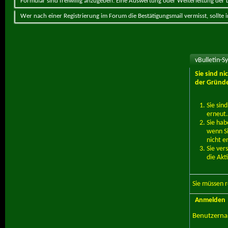
Formular sind freiwillig anzugeben. Eine Auswertung oder Weiterleitung der Da
Wer nach einer Registrierung im Forum die Bestätigungsmail vermisst, sollte
vBulletin-S
Sie sind n
der Gründe
Sie sin
erneut.
Sie hab
wenn Si
nicht e
Sie ver
die Akt
Sie müssen
r
Anmelden
Benutzern