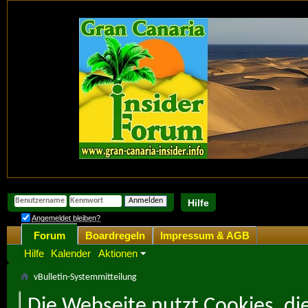
Hilfe
Angemeldet bleiben?
Forum
Boardregeln
Impressum & AGB
Hilfe
Kalender
Aktionen
vBulletin-Systemmitteilung
Die Webseite nutzt Cookies, di