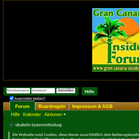
Hilfe
Angemeldet bleiben?
Forum
Boardregeln
Impressum & AGB
Hilfe
Kalender
Aktionen
vBulletin-Systemmitteilung
Die Webseite nutzt Cookies, diese dienen ausschließlich dem Bedienugskomfor