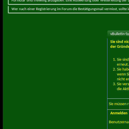
Formular sind freiwillig anzugeben. Eine Auswertung oder Weiterleitung der Da
Wer nach einer Registrierung im Forum die Bestätigungsmail vermisst, sollte
vBulletin-S
Sie sind n
der Gründe
Sie sin
erneut.
Sie hab
wenn Si
nicht e
Sie ver
die Akt
Sie müssen
r
Anmelden
Benutzern