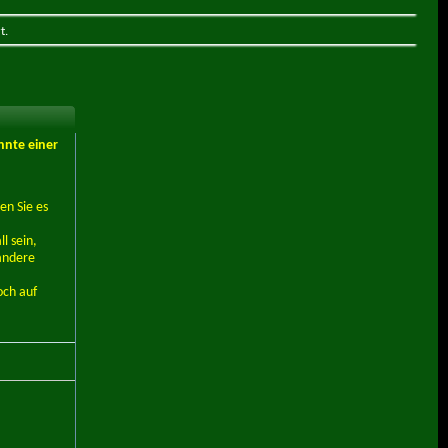
t.
nnte einer
en Sie es
l sein,
andere
och auf