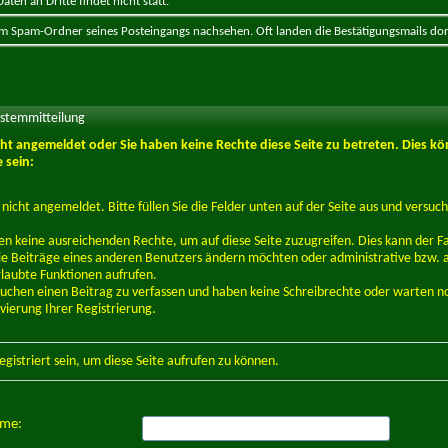
ten an Dritte findet nicht statt.
 im Spam-Ordner seines Posteingangs nachsehen. Oft landen die Bestätigungsmails dor
ystemmitteilung
icht angemeldet oder Sie haben keine Rechte diese Seite zu betreten. Dies kö
 sein:
d nicht angemeldet. Bitte füllen Sie die Felder unten auf der Seite aus und versuch
en keine ausreichenden Rechte, um auf diese Seite zuzugreifen. Dies kann der Fal
e Beiträge eines anderen Benutzers ändern möchten oder administrative bzw. 
rlaubte Funktionen aufrufen.
suchen einen Beitrag zu verfassen und haben keine Schreibrechte oder warten n
ivierung Ihrer Registrierung.
egistriert
sein, um diese Seite aufrufen zu können.
ame: