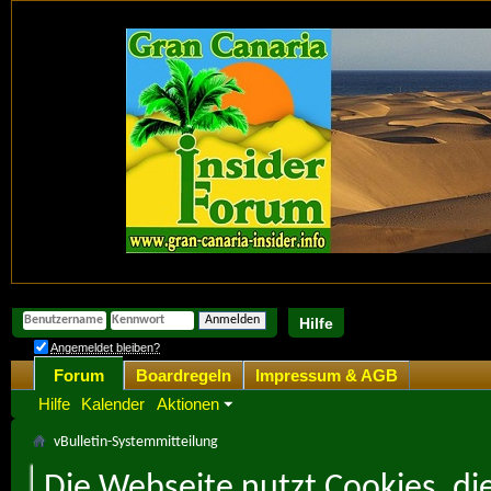
Hilfe
Angemeldet bleiben?
Forum
Boardregeln
Impressum & AGB
Hilfe
Kalender
Aktionen
vBulletin-Systemmitteilung
Die Webseite nutzt Cookies, di