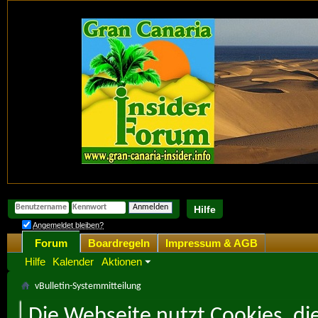
Hilfe
Angemeldet bleiben?
Forum
Boardregeln
Impressum & AGB
Hilfe
Kalender
Aktionen
vBulletin-Systemmitteilung
Die Webseite nutzt Cookies, di