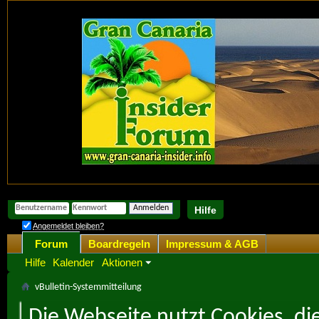
Hilfe
Angemeldet bleiben?
Forum
Boardregeln
Impressum & AGB
Hilfe
Kalender
Aktionen
vBulletin-Systemmitteilung
Die Webseite nutzt Cookies, di