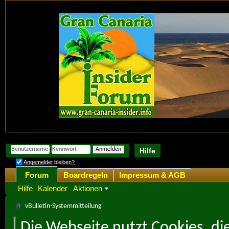
Hilfe
Angemeldet bleiben?
Forum
Boardregeln
Impressum & AGB
Hilfe
Kalender
Aktionen
vBulletin-Systemmitteilung
Die Webseite nutzt Cookies, di