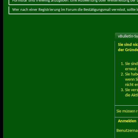
Formular sind freiwillig anzugeben. Eine Auswertung oder Weiterleitung der Da
Wer nach einer Registrierung im Forum die Bestätigungsmail vermisst, sollte
vBulletin-S
Sie sind n
der Gründe
Sie sin
erneut.
Sie hab
wenn Si
nicht e
Sie ver
die Akt
Sie müssen
r
Anmelden
Benutzern