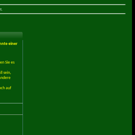
t.
nnte einer
en Sie es
l sein,
andere
och auf