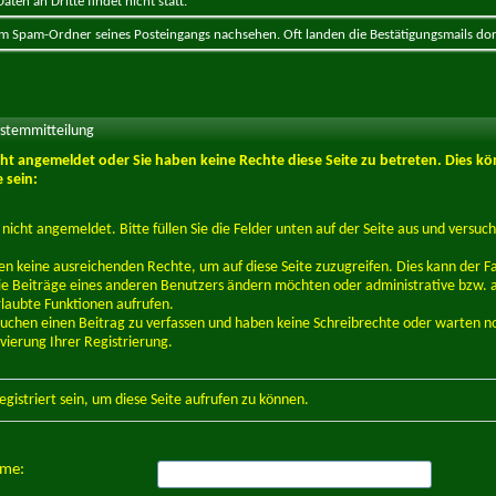
ten an Dritte findet nicht statt.
 im Spam-Ordner seines Posteingangs nachsehen. Oft landen die Bestätigungsmails dor
ystemmitteilung
icht angemeldet oder Sie haben keine Rechte diese Seite zu betreten. Dies kö
 sein:
d nicht angemeldet. Bitte füllen Sie die Felder unten auf der Seite aus und versuch
en keine ausreichenden Rechte, um auf diese Seite zuzugreifen. Dies kann der Fal
e Beiträge eines anderen Benutzers ändern möchten oder administrative bzw. 
rlaubte Funktionen aufrufen.
suchen einen Beitrag zu verfassen und haben keine Schreibrechte oder warten n
ivierung Ihrer Registrierung.
egistriert
sein, um diese Seite aufrufen zu können.
ame: