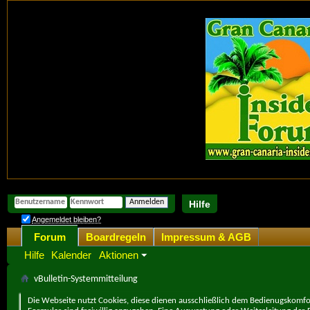
Hilfe
Angemeldet bleiben?
Forum
Boardregeln
Impressum & AGB
Hilfe
Kalender
Aktionen
vBulletin-Systemmitteilung
Die Webseite nutzt Cookies, diese dienen ausschließlich dem Bedienugskomfor