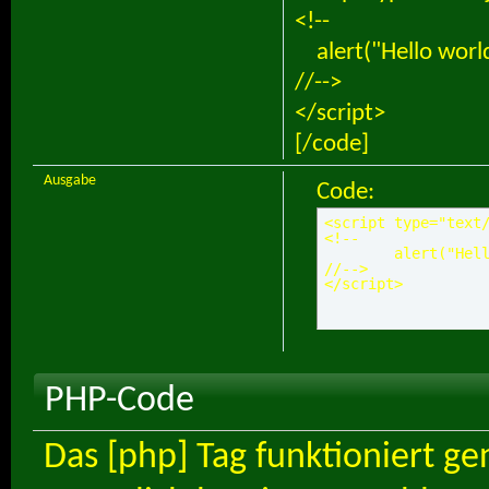
<!--
alert("Hello world
//-->
</script>
[/code]
Ausgabe
Code:
<script type="text/
<!--

	alert("Hello world!");

//-->

</script>
PHP-Code
Das [php] Tag funktioniert ge