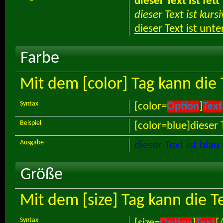
dieser Text ist fett
dieser Text ist kursi
dieser Text ist unte
Farbe
Mit dem [color] Tag kann die
Syntax
[color=
Option
]
Text
Beispiel
[color=blue]dieser T
Ausgabe
dieser Text ist blau
Größe
Mit dem [size] Tag kann die 
Syntax
[size=
Option
]
Text
[