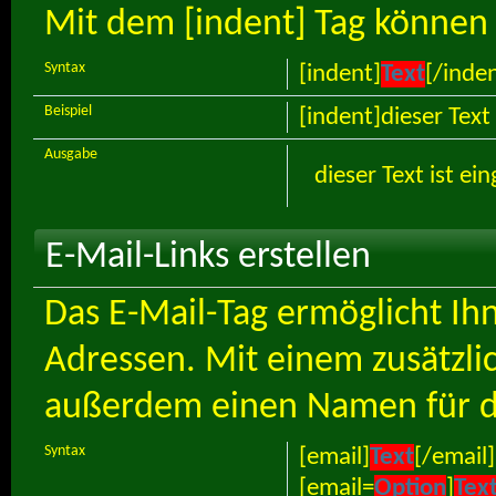
Mit dem [indent] Tag können 
Syntax
[indent]
Text
[/inde
Beispiel
[indent]dieser Text
Ausgabe
dieser Text ist ei
E-Mail-Links erstellen
Das E-Mail-Tag ermöglicht Ih
Adressen. Mit einem zusätzl
außerdem einen Namen für d
Syntax
[email]
Text
[/email]
[email=
Option
]
Tex