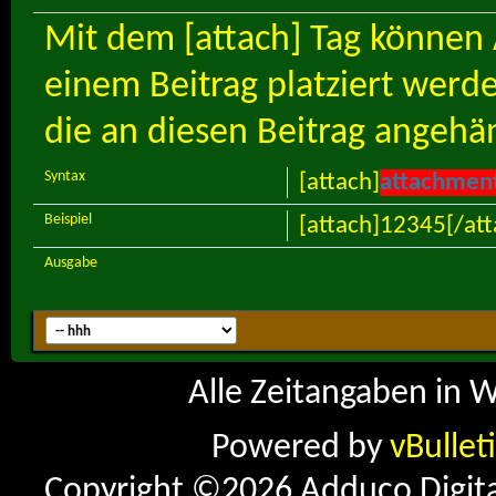
Mit dem [attach] Tag können 
einem Beitrag platziert werde
die an diesen Beitrag angehä
Syntax
[attach]
attachmen
Beispiel
[attach]12345[/att
Ausgabe
Alle Zeitangaben in W
Powered by
vBullet
Copyright ©2026 Adduco Digital 