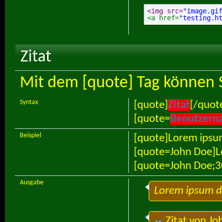
<img src=
"image.gi
<a href=
"testing.h
Zitat
Mit dem [quote] Tag können S
Syntax
[quote]
Zitat
[/quot
[quote=
Benutzern
Beispiel
[quote]Lorem ipsum
[quote=John Doe]L
[quote=John Doe;3
Ausgabe
Lorem ipsum do
Zitat von
Jo