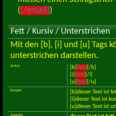
(
[/email]
)
Fett / Kursiv / Unterstrichen
Mit den [b], [i] und [u] Tags k
unterstrichen darstellen.
Syntax
[b]
Text
[/b]
[i]
Text
[/i]
[u]
Text
[/u]
Beispiel
[b]dieser Text ist fe
[i]dieser Text ist kur
[u]dieser Text ist u
Ausgabe