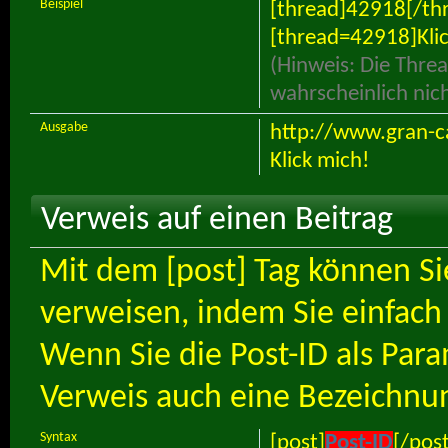
Beispiel
[thread]42918[/th
[thread=42918]Klic
(Hinweis: Die Threa
wahrscheinlich nic
Ausgabe
http://www.gran-c
Klick mich!
Verweis auf einen Beitrag
Mit dem [post] Tag können Si
verweisen, indem Sie einfach 
Wenn Sie die Post-ID als Pa
Verweis auch eine Bezeichnu
Syntax
[post]
Post-ID
[/post