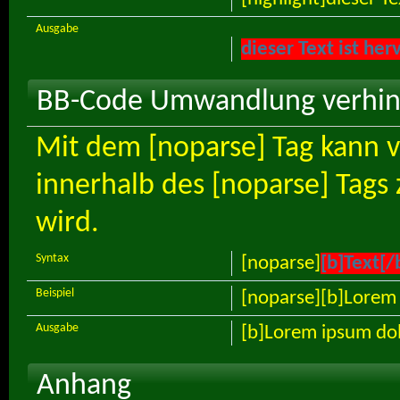
Ausgabe
dieser Text ist he
BB-Code Umwandlung verhi
Mit dem [noparse] Tag kann 
innerhalb des [noparse] Tag
wird.
Syntax
[noparse]
[b]Text[/
Beispiel
[noparse][b]Lorem 
Ausgabe
[b]Lorem ipsum dol
Anhang