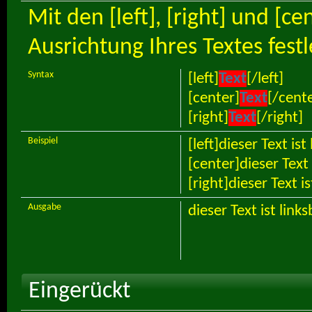
Mit den [left], [right] und [c
Ausrichtung Ihres Textes fest
Syntax
[left]
Text
[/left]
[center]
Text
[/cent
[right]
Text
[/right]
Beispiel
[left]dieser Text ist
[center]dieser Text 
[right]dieser Text i
Ausgabe
dieser Text ist link
Eingerückt