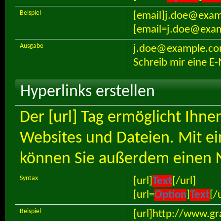
Beispiel
[email]j.doe@exam
[email=j.doe@examp
Ausgabe
j.doe@example.c
Schreib mir eine E-
Hyperlinks erstellen
Der [url] Tag ermöglicht Ihn
Websites und Dateien. Mit e
können Sie außerdem einen 
Syntax
[url]
Text
[/url]
[url=
Option
]
Text
[/
Beispiel
[url]http://www.gra