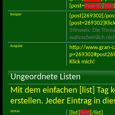
[post=
Post-ID
]
Text
Beispiel
[post]269302[/pos
[post=269302]Klick
(Hinweis: Die Threa
wahrscheinlich nic
Ausgabe
http://www.gran-ca
p=269302#post26
Klick mich!
Ungeordnete Listen
Mit dem einfachen [list] Tag
erstellen. Jeder Eintrag in di
Syntax
[list]
Text
[/list]