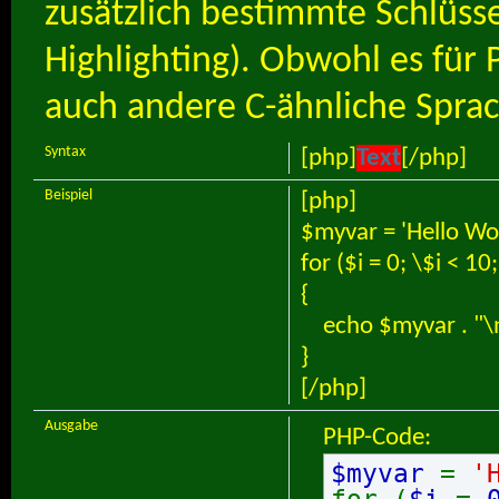
zusätzlich bestimmte Schlüss
Highlighting). Obwohl es für 
auch andere C-ähnliche Sprac
Syntax
[php]
Text
[/php]
Beispiel
[php]
$myvar = 'Hello Wor
for ($
i = 0; \$i < 10
{
echo $myvar . "\
}
[/php]
Ausgabe
PHP-Code:
$myvar
=
'
for (
$i
=