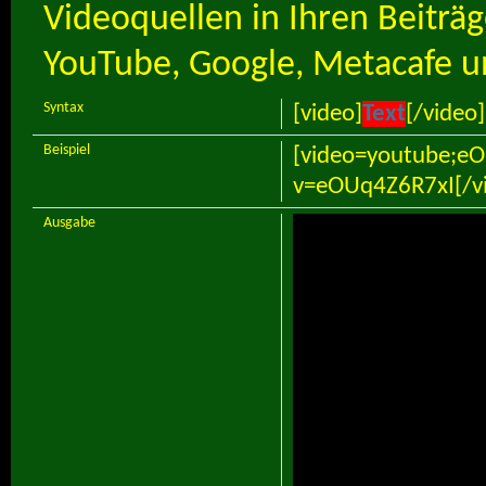
Videoquellen in Ihren Beiträ
YouTube, Google, Metacafe u
Syntax
[video]
Text
[/video]
Beispiel
[video=youtube;e
v=eOUq4Z6R7xI[/v
Ausgabe