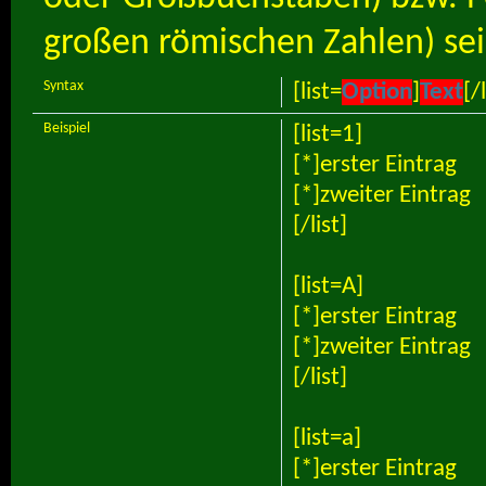
großen römischen Zahlen) sei
Syntax
[list=
Option
]
Text
[/l
Beispiel
[list=1]
[*]erster Eintrag
[*]zweiter Eintrag
[/list]
[list=A]
[*]erster Eintrag
[*]zweiter Eintrag
[/list]
[list=a]
[*]erster Eintrag