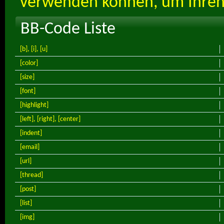
verwenden können, um Ihren 
BB-Code Liste
[b]
,
[i]
,
[u]
[color]
[size]
[font]
[highlight]
[left]
,
[right]
,
[center]
[indent]
[email]
[url]
[thread]
[post]
[list]
[img]