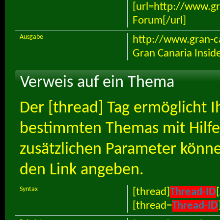
[url=http://www.gra
Forum[/url]
Ausgabe
http://www.gran-ca
Gran Canaria Insid
Verweis auf ein Thema
Der [thread] Tag ermöglicht I
bestimmten Themas mit Hilfe
zusätzlichen Parameter könn
den Link angeben.
Syntax
[thread]
Thread-ID
[thread=
Thread-ID