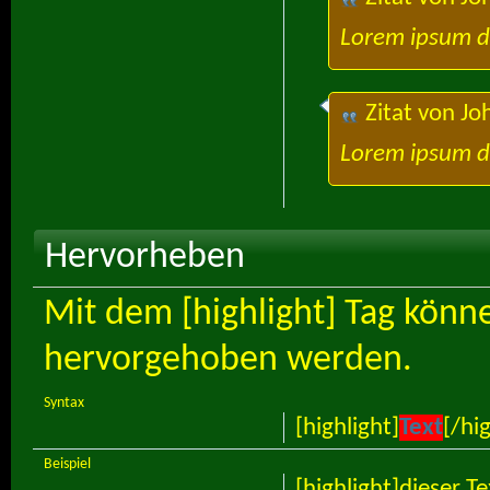
Lorem ipsum do
Zitat von
Jo
Lorem ipsum do
Hervorheben
Mit dem [highlight] Tag könn
hervorgehoben werden.
Syntax
[highlight]
Text
[/hig
Beispiel
[highlight]dieser T