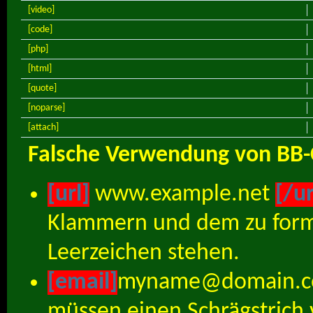
[video]
[code]
[php]
[html]
[quote]
[noparse]
[attach]
Falsche Verwendung von BB-
[url]
www.example.net
[/ur
Klammern und dem zu forma
Leerzeichen stehen.
[email]
myname@domain.
müssen einen Schrägstric