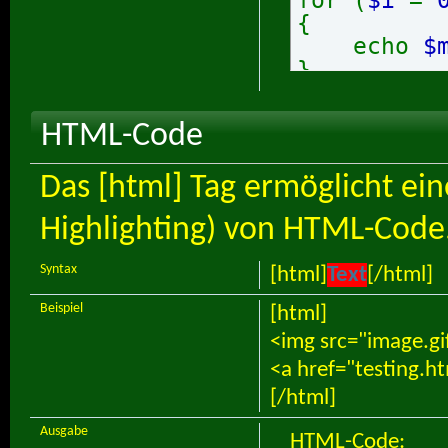
{
echo
$
}
HTML-Code
Das [html] Tag ermöglicht ei
Highlighting) von HTML-Code
Syntax
[html]
Text
[/html]
Beispiel
[html]
<img src="image.gi
<a href="testing.h
[/html]
Ausgabe
HTML-Code: