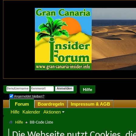
Hilfe
Angemeldet bleiben?
Forum
Boardregeln
Impressum & AGB
Hilfe
Kalender
Aktionen
Hilfe
BB-Code Liste
Die Webseite nutzt Cookies, di