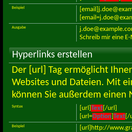
Beispiel
[email]j.doe@exam
[email=j.doe@examp
Ausgabe
j.doe@example.c
Schreib mir eine E-
Hyperlinks erstellen
Der [url] Tag ermöglicht Ihn
Websites und Dateien. Mit e
können Sie außerdem einen 
Syntax
[url]
Text
[/url]
[url=
Option
]
Text
[/
Beispiel
[url]http://www.gra