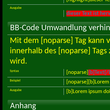
Ausgabe
dieser Text ist he
BB-Code Umwandlung verhi
Mit dem [noparse] Tag kann 
innerhalb des [noparse] Tag
wird.
Syntax
[noparse]
[b]Text[/
Beispiel
[noparse][b]Lorem 
Ausgabe
[b]Lorem ipsum dol
Anhang