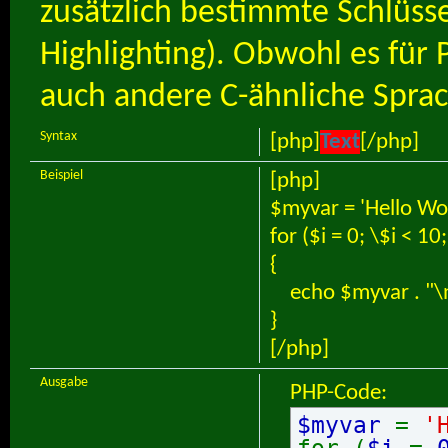
zusätzlich bestimmte Schlüss
Highlighting). Obwohl es für 
auch andere C-ähnliche Sprac
Syntax
[php]
Text
[/php]
Beispiel
[php]
$myvar = 'Hello Wor
for ($
i = 0; \$i < 10
{
echo $myvar . "\
}
[/php]
Ausgabe
PHP-Code:
$myvar
=
'
for (
$i
=