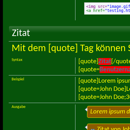
<img src=
"image.gi
<a href=
"testing.h
Zitat
Mit dem [quote] Tag können S
Syntax
[quote]
Zitat
[/quot
[quote=
Benutzern
Beispiel
[quote]Lorem ipsum
[quote=John Doe]L
[quote=John Doe;3
Ausgabe
Lorem ipsum do
Zitat von
Jo