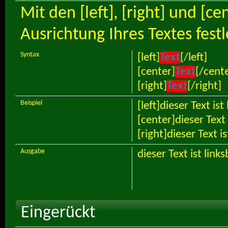
Mit den [left], [right] und [c
Ausrichtung Ihres Textes fest
Syntax
[left]
Text
[/left]
[center]
Text
[/cent
[right]
Text
[/right]
Beispiel
[left]dieser Text ist
[center]dieser Text 
[right]dieser Text i
Ausgabe
dieser Text ist link
Eingerückt