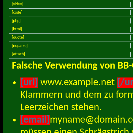
[video]
[code]
[php]
[html]
[quote]
[noparse]
[attach]
Falsche Verwendung von BB-
[url]
www.example.net
[/ur
Klammern und dem zu forma
Leerzeichen stehen.
[email]
myname@domain.
müssen einen Schrägstric