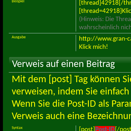
Beispiel
[thread]42918[/th
[thread=42918]Klic
(Hinweis: Die Threa
wahrscheinlich nic
Ausgabe
http://www.gran-c
Klick mich!
Verweis auf einen Beitrag
Mit dem [post] Tag können Si
verweisen, indem Sie einfach 
Wenn Sie die Post-ID als Pa
Verweis auch eine Bezeichnu
Syntax
[post]
Post-ID
[/post