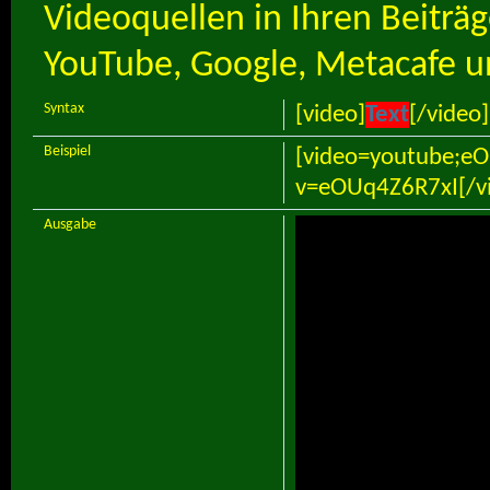
Videoquellen in Ihren Beiträ
YouTube, Google, Metacafe u
Syntax
[video]
Text
[/video]
Beispiel
[video=youtube;e
v=eOUq4Z6R7xI[/v
Ausgabe