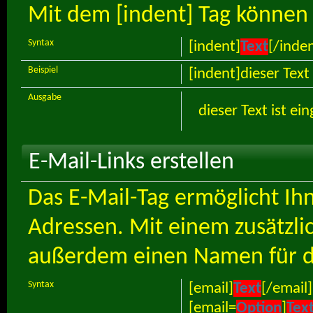
Mit dem [indent] Tag können 
Syntax
[indent]
Text
[/inde
Beispiel
[indent]dieser Text
Ausgabe
dieser Text ist ei
E-Mail-Links erstellen
Das E-Mail-Tag ermöglicht Ih
Adressen. Mit einem zusätzl
außerdem einen Namen für d
Syntax
[email]
Text
[/email]
[email=
Option
]
Tex