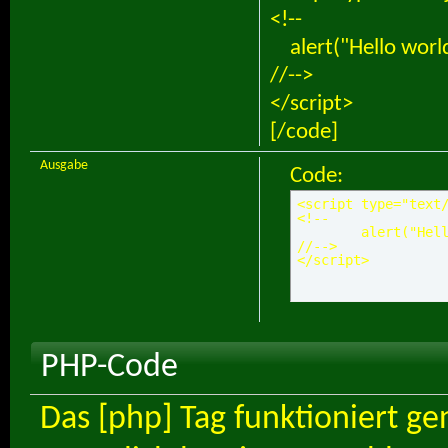
<!--
alert("Hello world
//-->
</script>
[/code]
Ausgabe
Code:
<script type="text/
<!--

	alert("Hello world!");

//-->

</script>
PHP-Code
Das [php] Tag funktioniert ge