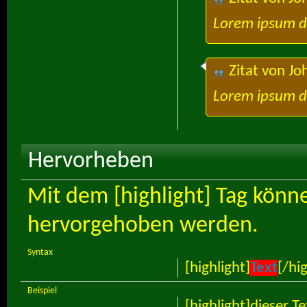
Lorem ipsum do
Zitat von
Jo
Lorem ipsum do
Hervorheben
Mit dem [highlight] Tag könn
hervorgehoben werden.
Syntax
[highlight]
Text
[/hig
Beispiel
[highlight]dieser T