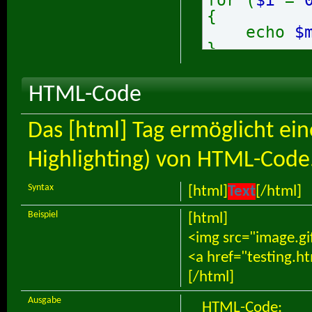
{
echo
$
}
HTML-Code
Das [html] Tag ermöglicht ei
Highlighting) von HTML-Code
Syntax
[html]
Text
[/html]
Beispiel
[html]
<img src="image.gi
<a href="testing.h
[/html]
Ausgabe
HTML-Code: