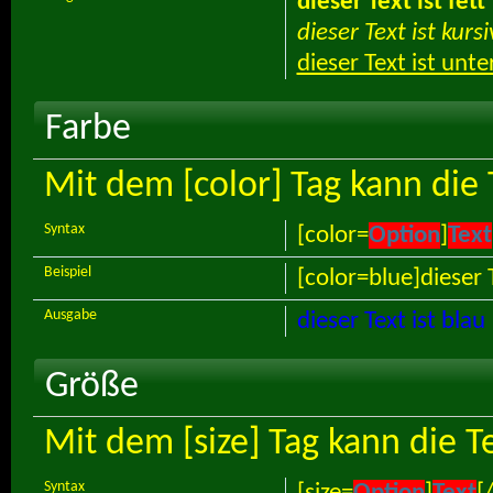
dieser Text ist fett
dieser Text ist kursi
dieser Text ist unte
Farbe
Mit dem [color] Tag kann die
Syntax
[color=
Option
]
Text
Beispiel
[color=blue]dieser T
Ausgabe
dieser Text ist blau
Größe
Mit dem [size] Tag kann die 
Syntax
[size=
Option
]
Text
[