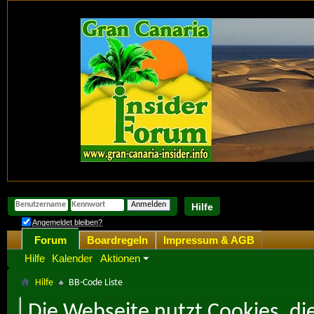
Hilfe
Angemeldet bleiben?
Forum
Boardregeln
Impressum & AGB
Hilfe
Kalender
Aktionen
Hilfe
BB-Code Liste
Die Webseite nutzt Cookies, di