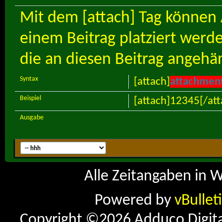
Mit dem [attach] Tag können 
einem Beitrag platziert werde
die an diesen Beitrag angehä
Syntax
[attach]
attachmen
Beispiel
[attach]12345[/att
Ausgabe
Alle Zeitangaben in W
Powered by
vBullet
Copyright ©2026 Adduco Digital 