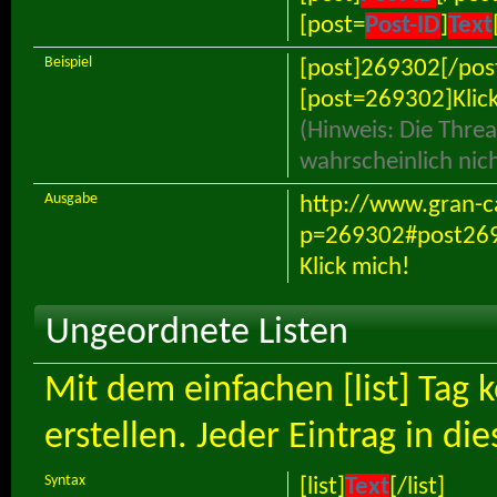
[post=
Post-ID
]
Text
Beispiel
[post]269302[/pos
[post=269302]Klick
(Hinweis: Die Threa
wahrscheinlich nic
Ausgabe
http://www.gran-ca
p=269302#post26
Klick mich!
Ungeordnete Listen
Mit dem einfachen [list] Tag
erstellen. Jeder Eintrag in di
Syntax
[list]
Text
[/list]