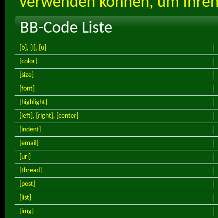
verwenden können, um Ihren 
BB-Code Liste
[b]
,
[i]
,
[u]
[color]
[size]
[font]
[highlight]
[left]
,
[right]
,
[center]
[indent]
[email]
[url]
[thread]
[post]
[list]
[img]