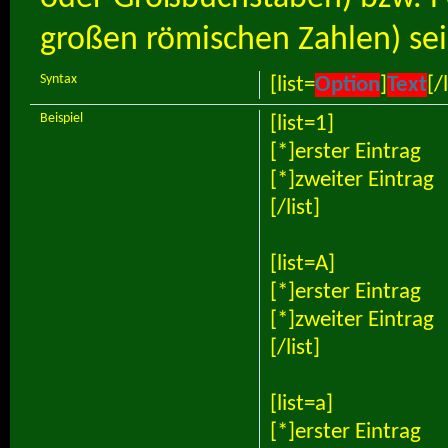
großen römischen Zahlen) sei
Syntax
[list=
Option
]
Text
[/l
Beispiel
[list=1]
[*]erster Eintrag
[*]zweiter Eintrag
[/list]
[list=A]
[*]erster Eintrag
[*]zweiter Eintrag
[/list]
[list=a]
[*]erster Eintrag