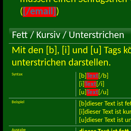
(
[/email]
)
Fett / Kursiv / Unterstrichen
Mit den [b], [i] und [u] Tags k
unterstrichen darstellen.
Syntax
[b]
Text
[/b]
[i]
Text
[/i]
[u]
Text
[/u]
Beispiel
[b]dieser Text ist fe
[i]dieser Text ist kur
[u]dieser Text ist u
Ausgabe