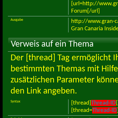
[url=http://www.gra
Forum[/url]
Ausgabe
http://www.gran-ca
Gran Canaria Insid
Verweis auf ein Thema
Der [thread] Tag ermöglicht I
bestimmten Themas mit Hilfe
zusätzlichen Parameter könn
den Link angeben.
Syntax
[thread]
Thread-ID
[thread=
Thread-ID