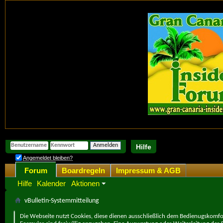
Hilfe
Angemeldet bleiben?
Forum
Boardregeln
Impressum & AGB
Hilfe
Kalender
Aktionen
vBulletin-Systemmitteilung
Die Webseite nutzt Cookies, diese dienen ausschließlich dem Bedienugskomfor