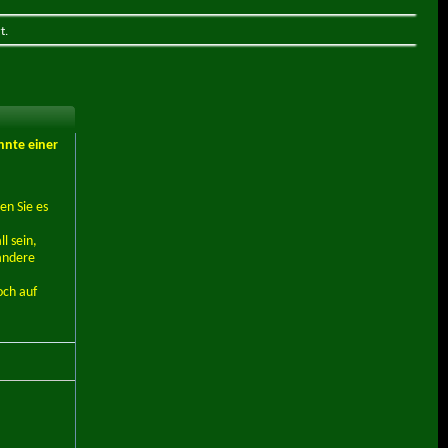
t.
nnte einer
en Sie es
l sein,
andere
och auf