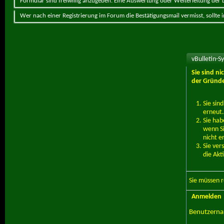
Formular sind freiwillig anzugeben. Eine Auswertung oder Weiterleitung der Da
Wer nach einer Registrierung im Forum die Bestätigungsmail vermisst, sollte
vBulletin-S
Sie sind n
der Gründe
Sie sin
erneut.
Sie hab
wenn Si
nicht e
Sie ver
die Akt
Sie müssen
r
Anmelden
Benutzern