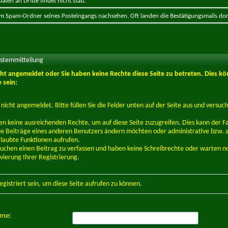
ten an Dritte findet nicht statt.
 im Spam-Ordner seines Posteingangs nachsehen. Oft landen die Bestätigungsmails dor
ystemmitteilung
icht angemeldet oder Sie haben keine Rechte diese Seite zu betreten. Dies kö
 sein:
d nicht angemeldet. Bitte füllen Sie die Felder unten auf der Seite aus und versuch
en keine ausreichenden Rechte, um auf diese Seite zuzugreifen. Dies kann der Fal
e Beiträge eines anderen Benutzers ändern möchten oder administrative bzw. 
rlaubte Funktionen aufrufen.
suchen einen Beitrag zu verfassen und haben keine Schreibrechte oder warten n
ivierung Ihrer Registrierung.
egistriert
sein, um diese Seite aufrufen zu können.
ame: