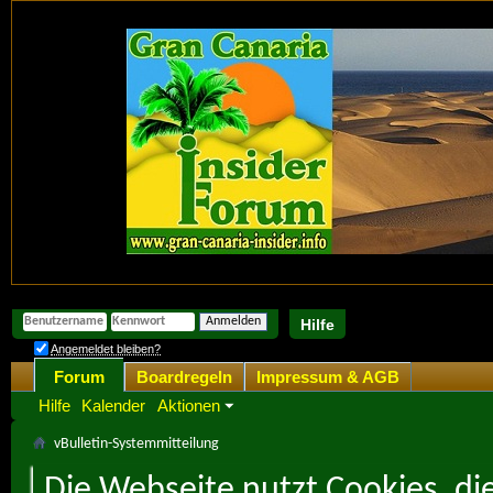
Hilfe
Angemeldet bleiben?
Forum
Boardregeln
Impressum & AGB
Hilfe
Kalender
Aktionen
vBulletin-Systemmitteilung
Die Webseite nutzt Cookies, di