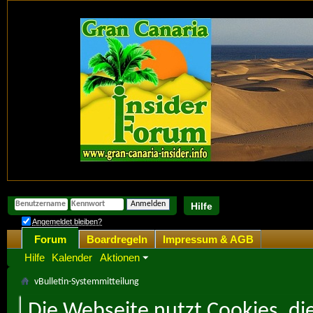
Hilfe
Angemeldet bleiben?
Forum
Boardregeln
Impressum & AGB
Hilfe
Kalender
Aktionen
vBulletin-Systemmitteilung
Die Webseite nutzt Cookies, di