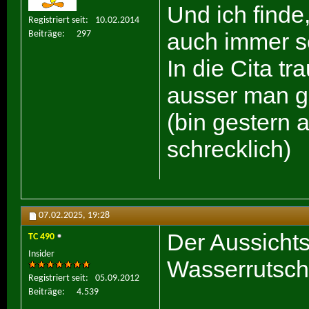
Und ich finde
Registriert seit
10.02.2014
auch immer s
Beiträge
297
In die Cita tr
ausser man g
(bin gestern 
schrecklich)
07.02.2025,
19:28
Der Aussichts
TC 490
Insider
Wasserrutsch
Registriert seit
05.09.2012
Beiträge
4.539