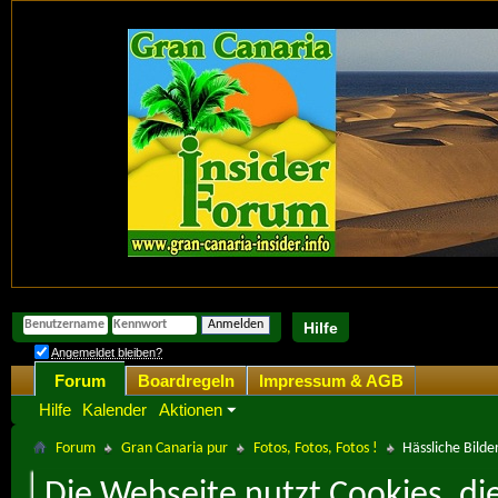
Hilfe
Angemeldet bleiben?
Forum
Boardregeln
Impressum & AGB
Hilfe
Kalender
Aktionen
Forum
Gran Canaria pur
Fotos, Fotos, Fotos !
Hässliche Bilde
Die Webseite nutzt Cookies, di