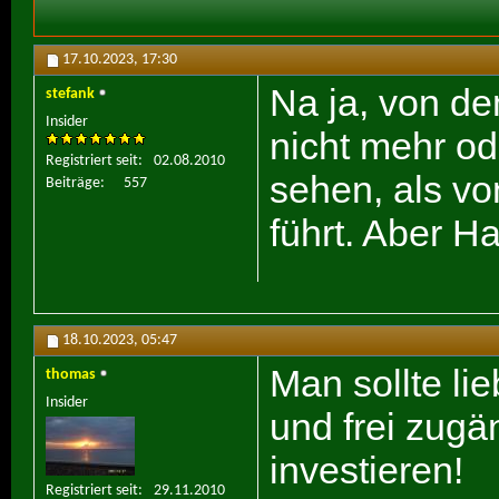
17.10.2023,
17:30
Na ja, von d
stefank
Insider
nicht mehr o
Registriert seit
02.08.2010
sehen, als vo
Beiträge
557
führt. Aber H
18.10.2023,
05:47
Man sollte lie
thomas
Insider
und frei zugä
investieren!
Registriert seit
29.11.2010