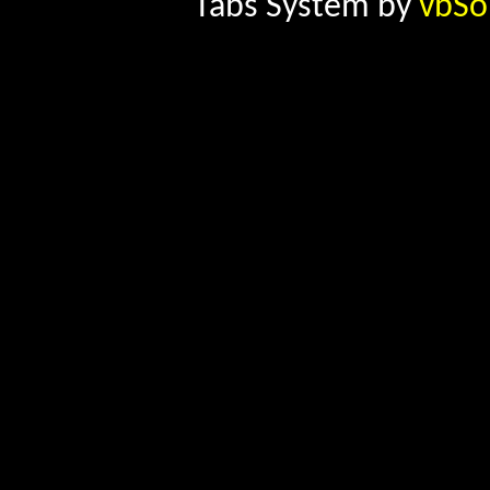
Tabs System by
vbSo