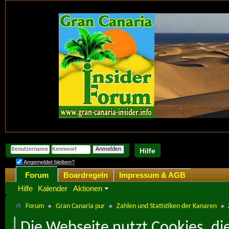
Hilfe
Angemeldet bleiben?
Forum
Boardregeln
Impressum & AGB
Hilfe
Kalender
Aktionen
Forum
Gran Canaria pur
Zahlen und Statistiken der Kanaren
Die Webseite nutzt Cookies, di