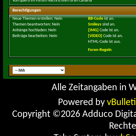
Von queru im Forum Nachrichten Gran Canaria
Berechtigungen
Neue Themen erstellen:
Nein
BB-Code
ist
an
.
Themen beantworten:
Nein
Smileys
sind
an
.
Anhänge hochladen:
Nein
[IMG]
Code ist
an
.
Beiträge bearbeiten:
Nein
[VIDEO]
Code ist
an
.
HTML-Code ist
aus
.
Foren-Regeln
Alle Zeitangaben in W
Powered by
vBullet
Copyright ©2026 Adduco Digital 
Rechte