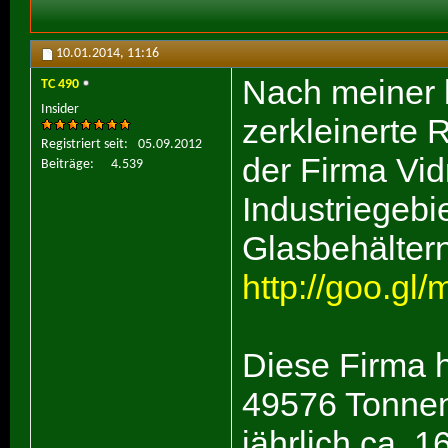
10.01.2014,
11:16
Nach meiner l
TC 490
Insider
zerkleinerte 
Registriert seit
05.09.2012
der Firma Vid
Beiträge
4.539
Industriegeb
Glasbehältern
http://goo.gl
Diese Firma h
49576 Tonnen 
jährlich ca. 1