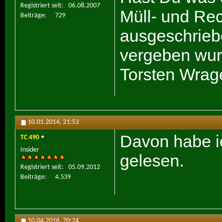
Registriert seit
06.08.2007
Müll- und Re
Beiträge
729
ausgeschrieb
vergeben wu
Torsten Wrage
10.01.2014,
21:53
Davon habe ic
TC 490
Insider
gelesen.
Registriert seit
05.09.2012
Beiträge
4.539
10.04.2016,
20:24