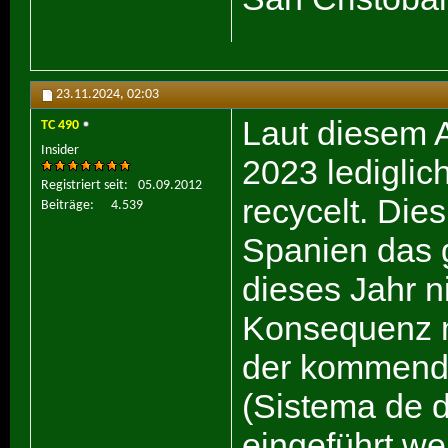
23.11.2024,
02:03
Laut diesem A
TC 490
Insider
2023 lediglic
Registriert seit
05.09.2012
recycelt. Dies
Beiträge
4.539
Spanien das g
dieses Jahr ni
Konsequenz m
der kommend
(Sistema de d
eingeführt we